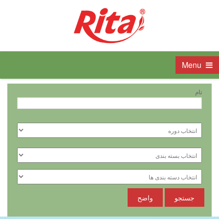
Menu
نام
جستجو
واضح