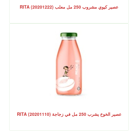
عصير كيوي مشروب 250 مل معلب RITA (20201222)
عصير الخوخ يشرب 250 مل في زجاجة RITA (20201110)