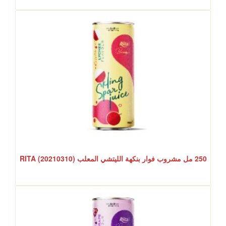
250 مل مشروب فوار بنكهة الليتشي المعلب RITA (20210310)