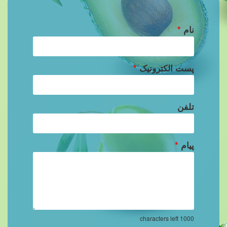
نام
*
پست الکترونیک
*
تلفن
پیام
*
characters left
1000