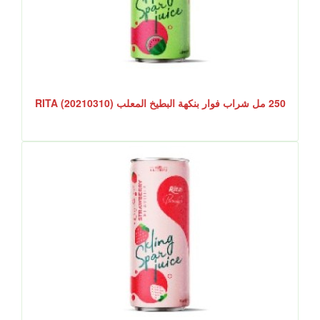
250 مل شراب فوار بنكهة البطيخ المعلب RITA (20210310)