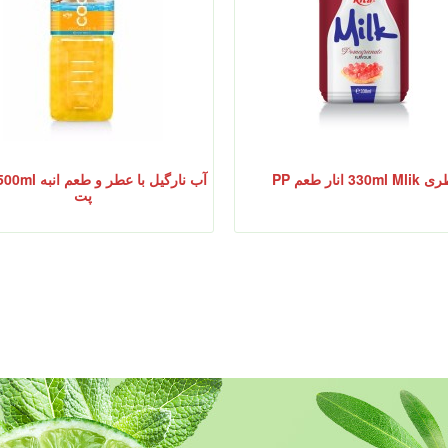
330ml M انار طعم PP
پت