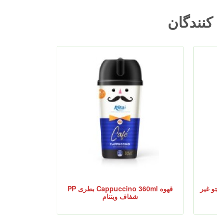
 کنندگان
یتر آبجو غیر
قهوه Cappuccino 360ml بطری PP
شفاف ویتنام