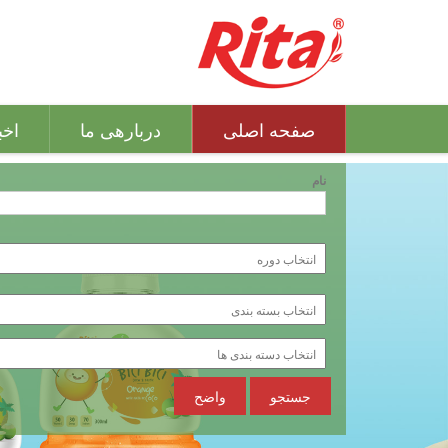
صفحه اصلی
دربارهی ما
اخب
نام
جستجو
واضح