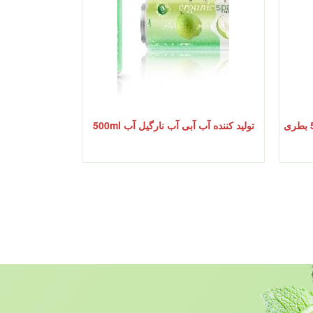
آب نارگیل با عطر و طعم انبه 500ml بطری
تولید کننده آب آبی آب نارگیل آب 500ml