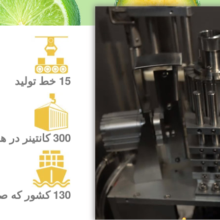
15 خط تولید
300 کانتینر در هر ماه
130 کشور که صادر می کنیم