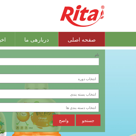
صفحه اصلی
دربارهی ما
اخب
نام
جستجو
واضح