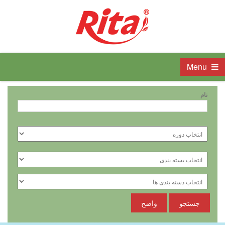
Menu
نام
جستجو
واضح