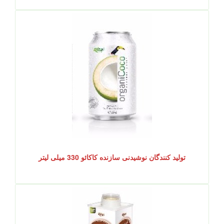
تولید کنندگان نوشیدنی سازنده کاکائو 330 میلی لیتر