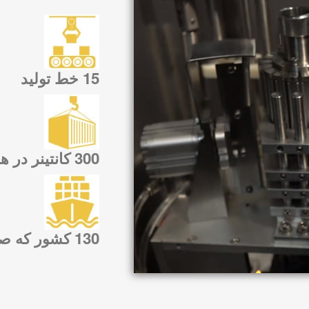
15 خط تولید
300 کانتینر در هر ماه
130 کشور که صادر می کنیم