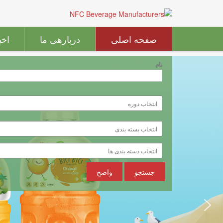
صفحه اصلی
دربارهی ما
اخب
نام
جستجو
واضح