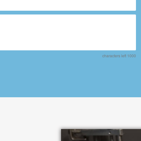
characters left
1000