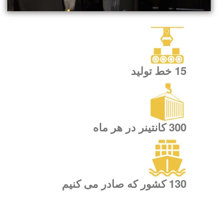
15 خط تولید
300 کانتینر در هر ماه
130 کشور که صادر می کنیم