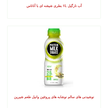
آب نارگیل 1L بطری شیشه ای با آناناس
نوشیدنی های سالم نوشابه های پروتئین وانیل طعم شیرین