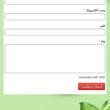
پست الکترونیک
*
تلفن
پیام
*
characters left
1000
ارسال درخواست