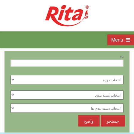
Menu
نام
جستجو
واضح