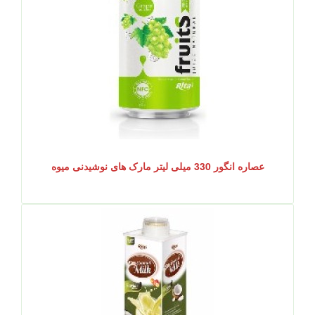
عصاره انگور 330 میلی لیتر مارک های نوشیدنی میوه