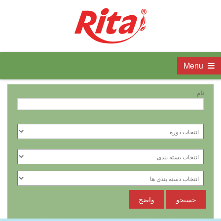
Menu
نام
جستجو
واضح