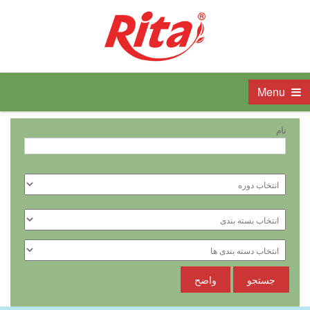
Menu
نام
جستجو
واضح