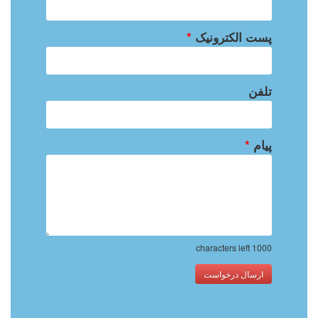
پست الکترونیک
*
تلفن
پیام
*
characters left
1000
ارسال درخواست