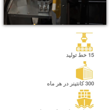
15 خط تولید
300 کانتینر در هر ماه