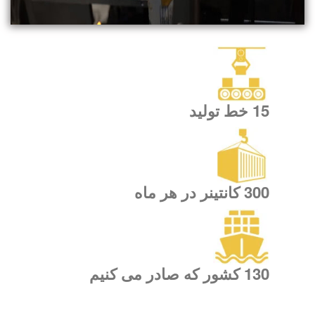
15 خط تولید
300 کانتینر در هر ماه
130 کشور که صادر می کنیم