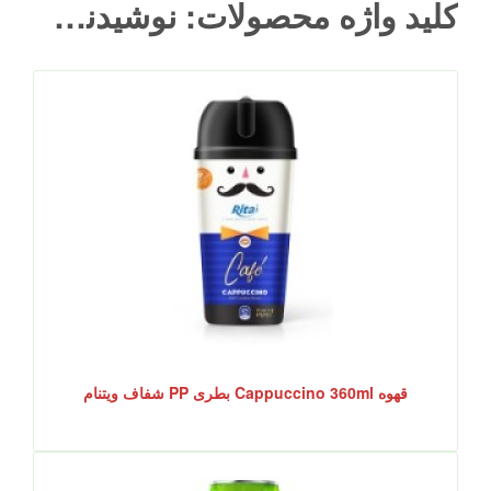
کلید واژه محصولات: نوشیدنی چیا Fresca- انرژی طبیعی
قهوه Cappuccino 360ml بطری PP شفاف ویتنام