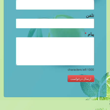
تلفن
پیام
*
characters left
1000
ارسال درخواست