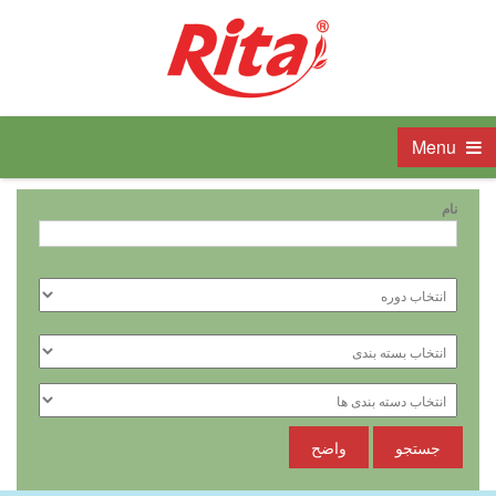
Menu
نام
جستجو
واضح