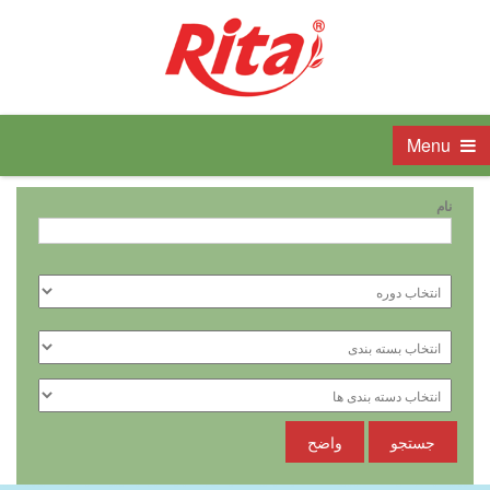
Menu
نام
جستجو
واضح