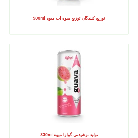
توزیع کنندگان توزیع میوه آب میوه 500ml
تولید نوشیدنی گواوا میوه 330ml