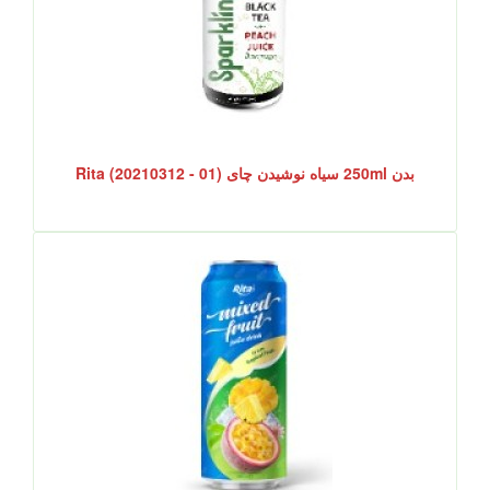
بدن 250ml سیاه نوشیدن چای Rita (20210312 - 01)