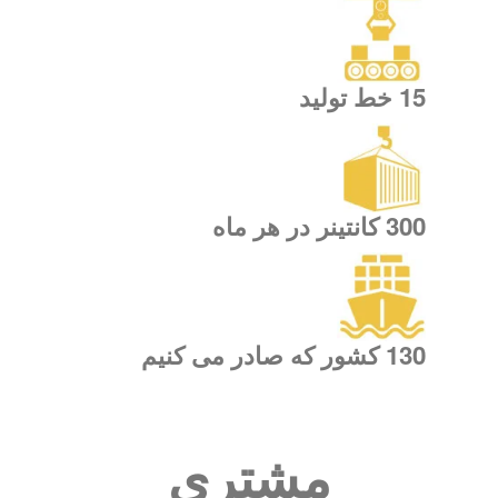
15 خط تولید
300 کانتینر در هر ماه
130 کشور که صادر می کنیم
مشتری