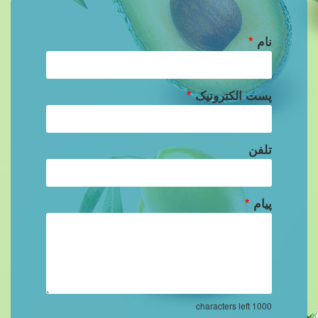
نام
*
پست الکترونیک
*
تلفن
پیام
*
characters left
1000