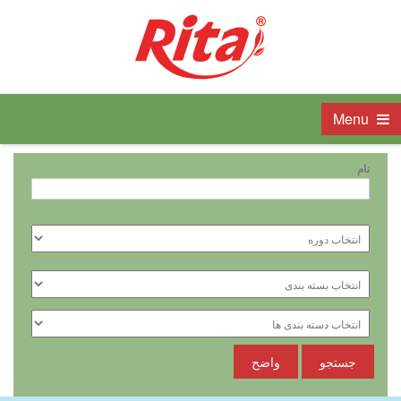
Menu
نام
جستجو
واضح