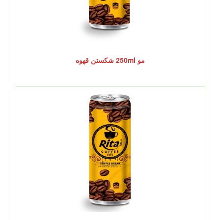
مو 250ml شکستن قهوه