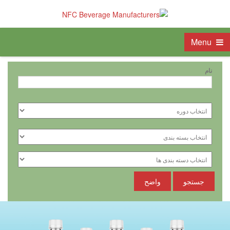
Menu
نام
جستجو
واضح