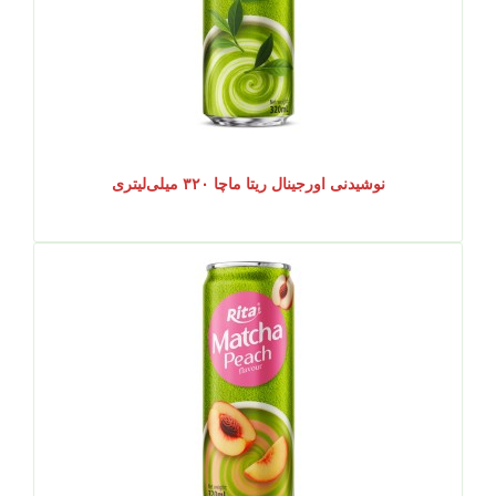
نوشیدنی اورجینال ریتا ماچا ۳۲۰ میلی‌لیتری