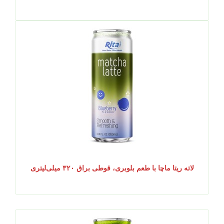
لاته ریتا ماچا با طعم بلوبری، قوطی براق ۳۲۰ میلی‌لیتری