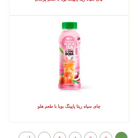
چای سیاه ریتا پاپینگ بوبا با طعم هلو
1
2
3
4
5
»
آخر