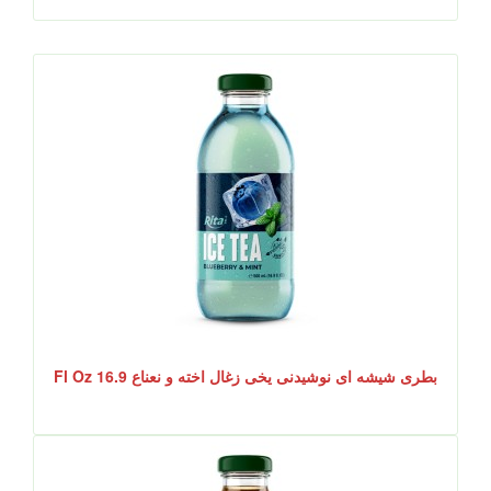
بطری شیشه ای نوشیدنی یخی زغال اخته و نعناع 16.9 Fl Oz