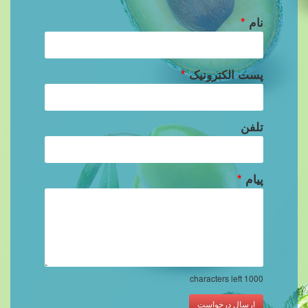
نام
*
پست الکترونیک
*
تلفن
پیام
*
characters left
1000
ارسال درخواست