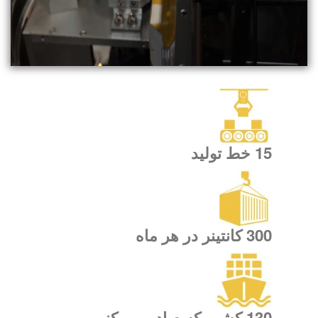
15 خط تولید
300 کانتینر در هر ماه
130 کشور که صادر می کنیم