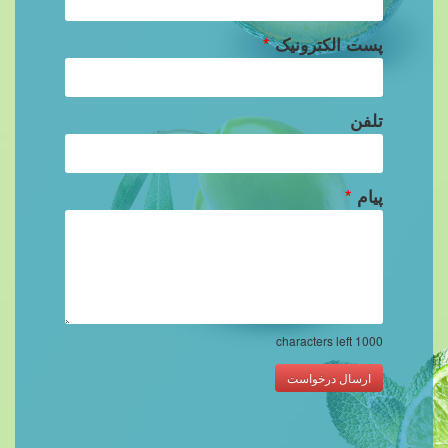
پست الکترونیک
*
تلفن
پیام
*
characters left
1000
ارسال درخواست