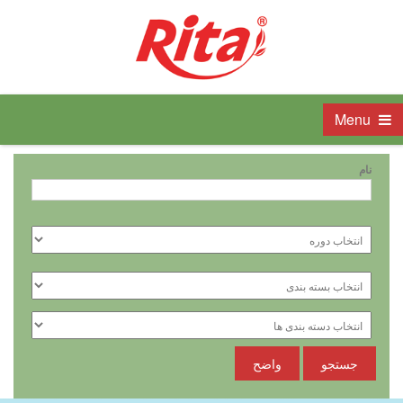
Menu
نام
جستجو
واضح