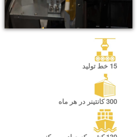
15 خط تولید
300 کانتینر در هر ماه
130 کشور که صادر می کنیم