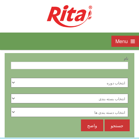
Menu
نام
جستجو
واضح