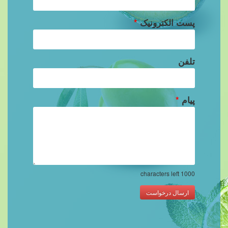
پست الکترونیک
*
تلفن
پیام
*
characters left
1000
ارسال درخواست