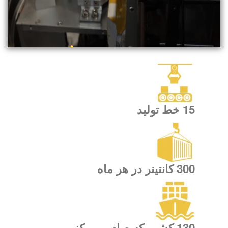
15 خط تولید
300 کانتینر در هر ماه
130 کشور که صادر می کنیم