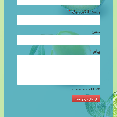
پست الکترونیک
*
تلفن
پیام
*
characters left
1000
ارسال درخواست