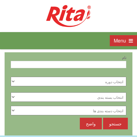
Menu
نام
جستجو
واضح