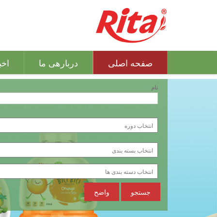
صفحه اصلی
دربارهی ما
اخب
نام
جستجو
واضح