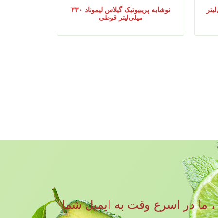
نوشابه پریبیوتیک گیلاس لیموناد ۳۳۰
میلی‌لیتر قوطی
رات و سوالات خود را به نوشیدنی RITA ارسال کنید ، ما در اسرع وقت به ایمیل شما