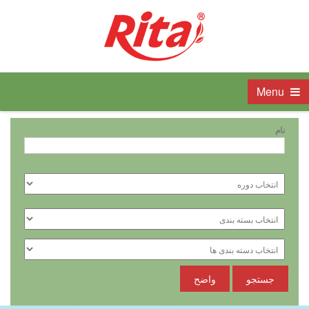
Menu
نام
جستجو
واضح