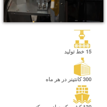
15 خط تولید
300 کانتینر در هر ماه
130 کشور که صادر می کنیم