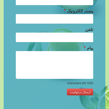
پست الکترونیک
*
تلفن
پیام
*
characters left
1000
ارسال درخواست