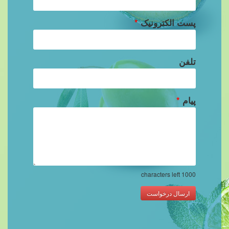
پست الکترونیک
*
تلفن
پیام
*
characters left
1000
ارسال درخواست