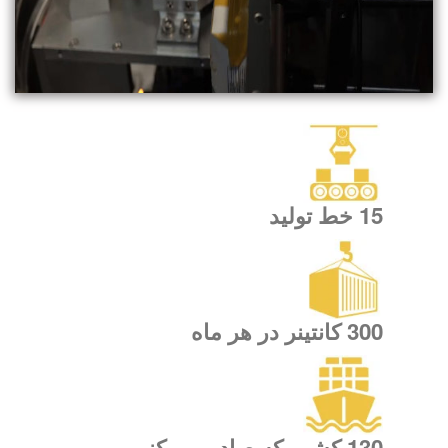
15 خط تولید
300 کانتینر در هر ماه
130 کشور که صادر می کنیم