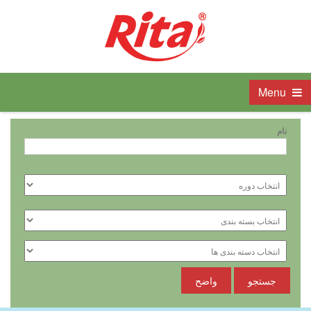
Menu
نام
جستجو
واضح