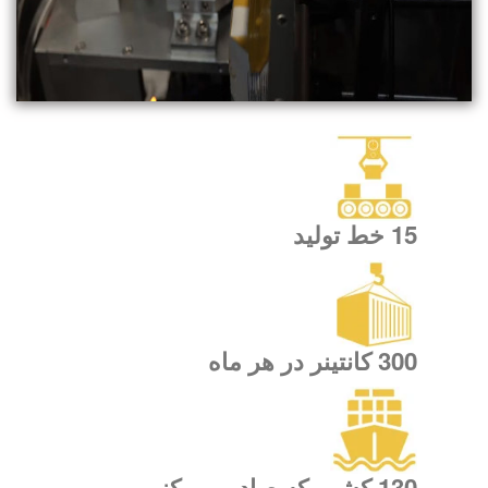
15 خط تولید
300 کانتینر در هر ماه
130 کشور که صادر می کنیم