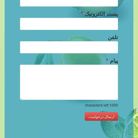
پست الکترونیک
*
تلفن
پیام
*
characters left
1000
ارسال درخواست