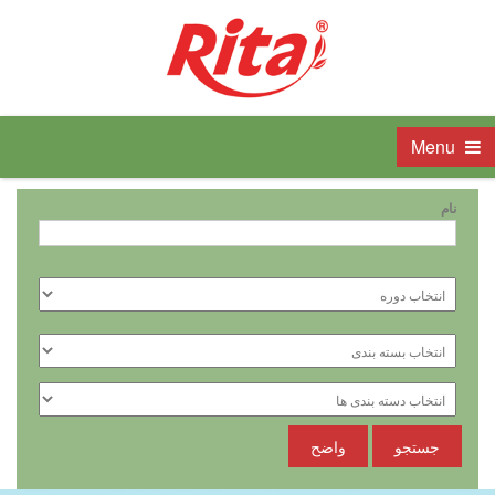
Menu
نام
جستجو
واضح