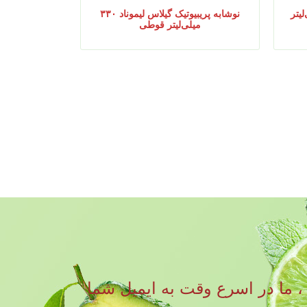
نوشابه پریبیوتیک گیلاس لیموناد ۳۳۰
میلی‌لیتر قوطی
رات و سوالات خود را به نوشیدنی RITA ارسال کنید ، ما در اسرع وقت به ایمیل شما