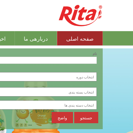
صفحه اصلی
دربارهی ما
اخب
نام
جستجو
واضح