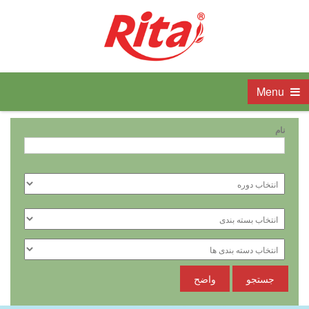
Menu
نام
جستجو
واضح