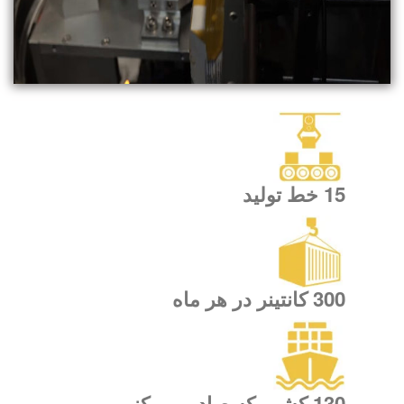
15 خط تولید
300 کانتینر در هر ماه
130 کشور که صادر می کنیم