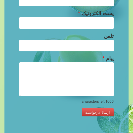
پست الکترونیک
*
تلفن
پیام
*
characters left
1000
ارسال درخواست