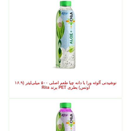
نوشیدنی آلوئه ورا با دانه چیا طعم اصلی ۵۰۰ میلی‌لیتر (۱۶.۹
اونس) بطری PET برند Rita