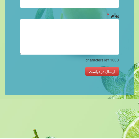
پیام
*
characters left
1000
ارسال درخواست