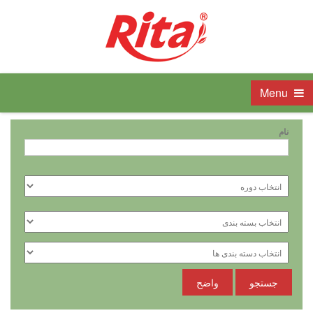
Menu
نام
جستجو
واضح