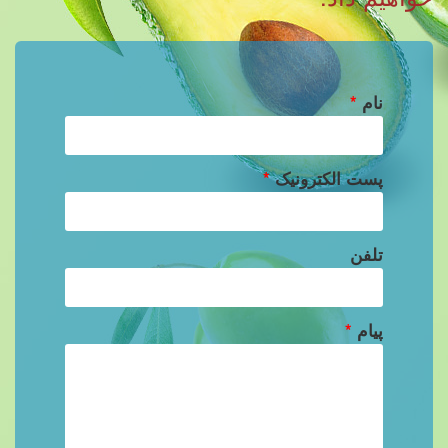
نام
*
پست الکترونیک
*
تلفن
پیام
*