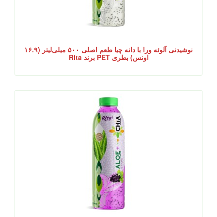
نوشیدنی آلوئه ورا با دانه چیا طعم اصلی ۵۰۰ میلی‌لیتر (۱۶.۹
اونس) بطری PET برند Rita