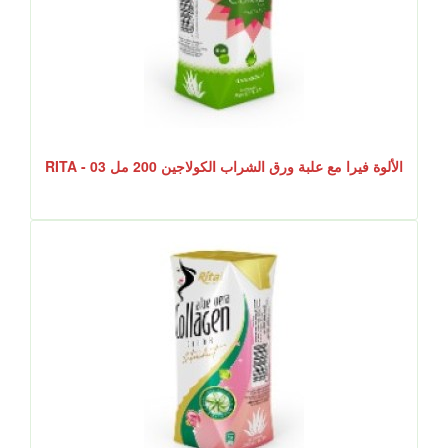
الألوة فيرا مع علبة ورق الشراب الكولاجين 200 مل RITA - 03