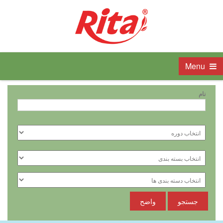
Menu
نام
جستجو
واضح