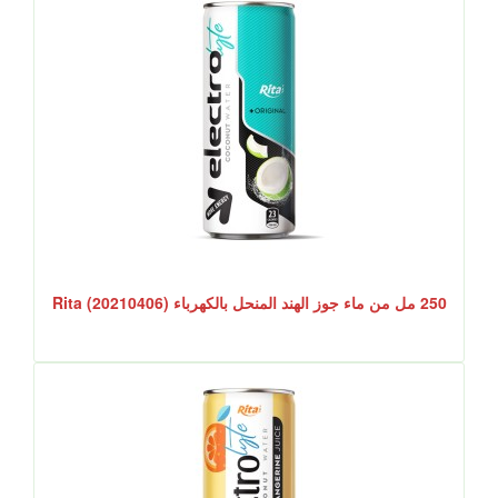
250 مل من ماء جوز الهند المنحل بالكهرباء Rita (20210406)