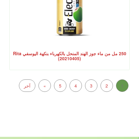
250 مل من ماء جوز الهند المنحل بالكهرباء بنكهة اليوسفي Rita
(20210405)
1
2
3
4
5
»
آخر