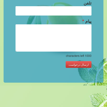
تلفن
پیام
*
characters left
1000
ارسال درخواست