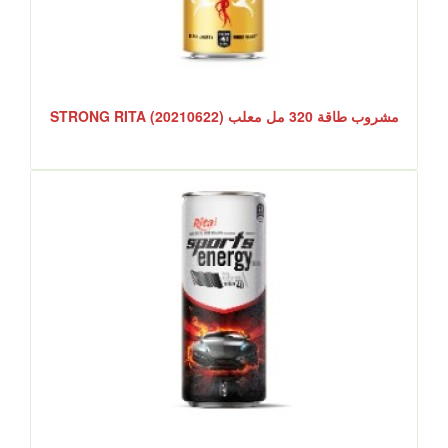
مشروب طاقة 320 مل معلب STRONG RITA (20210622)