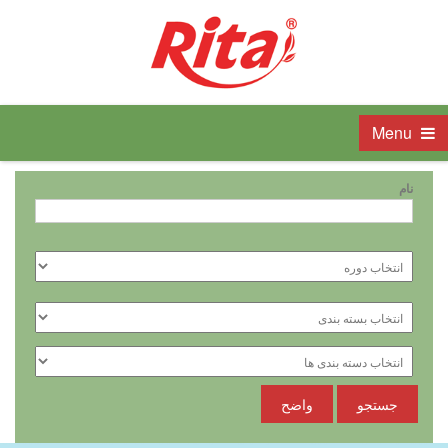
Menu
نام
جستجو
واضح