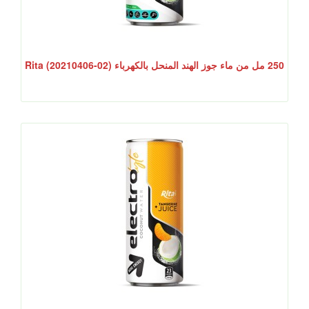
250 مل من ماء جوز الهند المنحل بالكهرباء Rita (20210406-02)