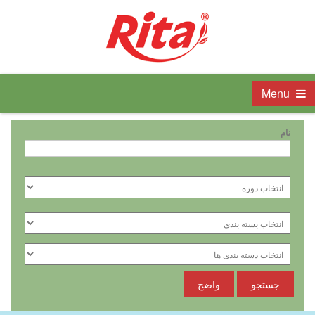
Menu
نام
جستجو
واضح