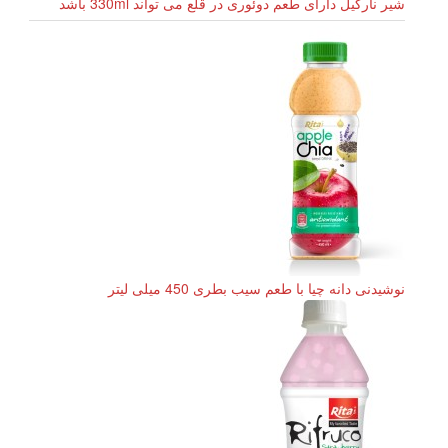
شیر نارگیل دارای طعم دوئوری در قلع می تواند 330ml باشد
نوشیدنی دانه چیا با طعم سیب بطری 450 میلی لیتر