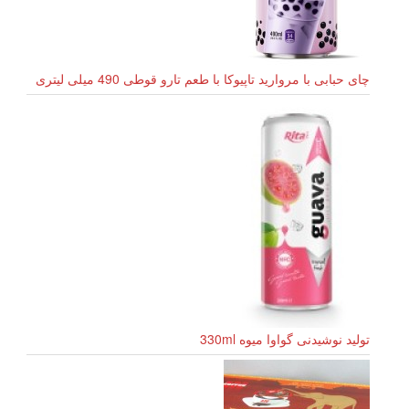
چای حبابی با مروارید تاپیوکا با طعم تارو قوطی 490 میلی لیتری
تولید نوشیدنی گواوا میوه 330ml