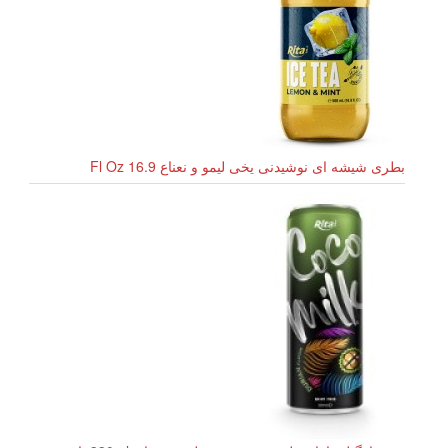
بطری شیشه ای نوشیدنی یخی لیمو و نعناع 16.9 Fl Oz