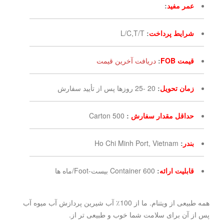
عمر مفید
:
شرایط پرداخت
:
L/C,T/T
قیمت FOB
:
دریافت آخرین قیمت
زمان تحویل
:
20 -25 روزها پس از تأیید سفارش
حداقل مقدار سفارش
:
500 Carton
بندر
:
Ho Chi Minh Port, Vietnam
قابلیت ارائه
:
600 Container بیست-Foot/ماه ها
همه طبیعی از ویتنام. ما از 100٪ آب شیرین پردازش آب میوه آب
پس از آن برای سلامت شما خوب و طبیعی تر از.