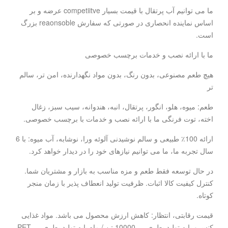
ما می توانیم آب پرتقال با قیمت بسیار competiitve عرضه و بر
اساس نماینده انحصاری در صورتی که سفارش reaonsoble بزرگ
است.
ما با ارائه نصب و خدمات برچسب خصوصی
هیچ طعم مصنوعی، بدون رنگ، بدون مواد نگهدارنده، امن تر، سالم
تر
طعم: میوه، هلو، انگور، پرتقال، انبه، هندوانه، سیب سبز، زغال
اخته، توت فرنگی ما با ارائه نصب و خدمات با برچسب خصوصی.
ارائه 100٪ طبیعی و سالم نوشیدنی آلوئه ورا، نوشابه، آب میوه: با 6
سال تجربه ما، ما می توانیم نیازهای خود را در دیدار خواهد کرد.
در حال توسعه فقط طعم و مزه مناسب به بازار و مشتریان شما.
کنترل کیفیت کالا اثبات. ظرفیت تولید انعطاف پذیر با زمان منجر
کوتاه.
قیمت رقابتی، انتظار: کاهش ارزش محصول می باشد. مواد غذایی
کنسرو پایه تولید بطری --- 10000 تن / ماه پایه تولید بطری PET ---