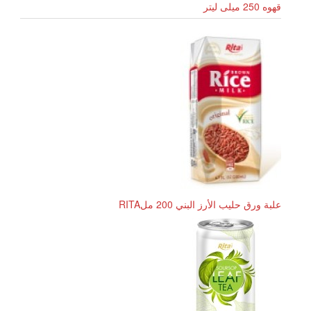
قهوه 250 میلی لیتر
علبة ورق حليب الأرز البني 200 ملRITA