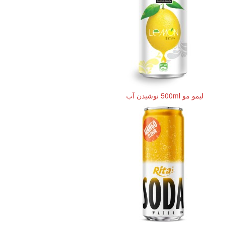
لیمو مو 500ml نوشیدن آب