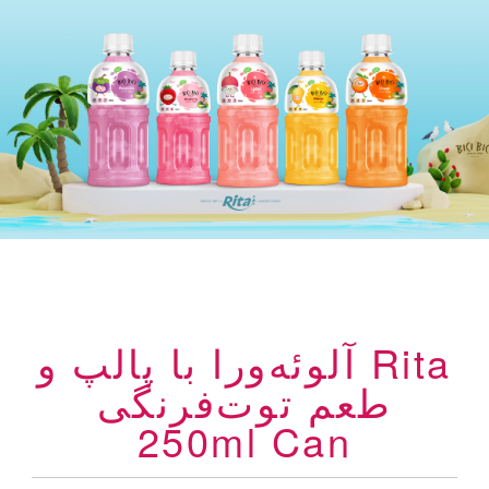
Rita آلوئه‌ورا با پالپ و
طعم توت‌فرنگی
250ml Can