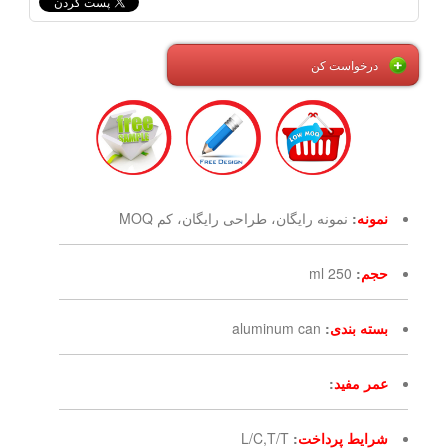
درخواست کن
نمونه
:
نمونه رایگان، طراحی رایگان، کم MOQ
حجم
:
250 ml
بسته بندی
:
aluminum can
عمر مفید
:
شرایط پرداخت
:
L/C,T/T