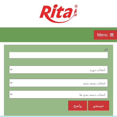
Menu
نام
جستجو
واضح