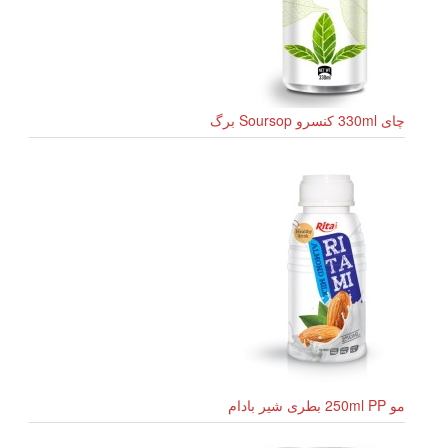
چای 330ml کنسرو Soursop برگ
مو 250ml PP بطری شیر بادام