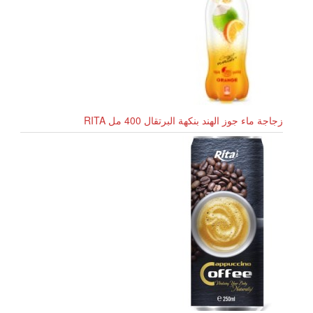
زجاجة ماء جوز الهند بنكهة البرتقال 400 مل RITA