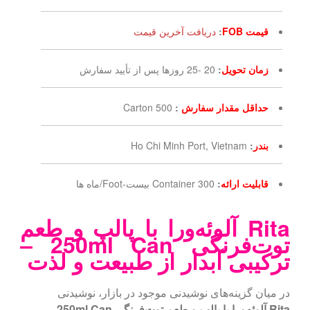
قیمت FOB
:
دریافت آخرین قیمت
زمان تحویل
:
20 -25 روزها پس از تأیید سفارش
حداقل مقدار سفارش
:
500 Carton
بندر
:
Ho Chi Minh Port, Vietnam
قابلیت ارائه
:
300 Container بیست-Foot/ماه ها
Rita آلوئه‌ورا با پالپ و طعم
توت‌فرنگی 250ml Can –
ترکیبی آبدار از طبیعت و لذت
در میان گزینه‌های نوشیدنی موجود در بازار، نوشیدنی
Rita آلوئه‌ورا با پالپ و طعم توت‌فرنگی 250ml Can