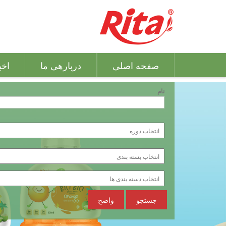
صفحه اصلی
دربارهی ما
اخب
نام
جستجو
واضح