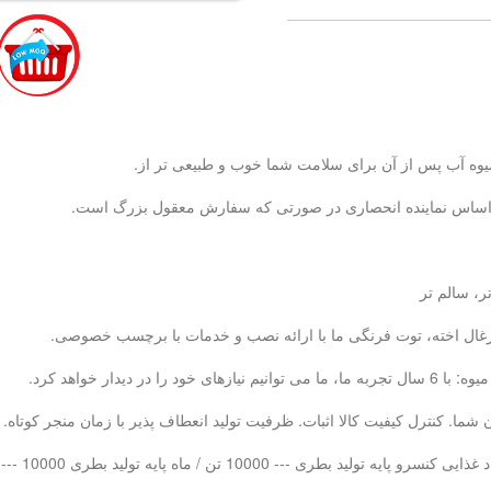
بر اساس نماینده انحصاری در صورتی که سفارش معقول بزرگ است.
ر، سالم تر
، زغال اخته، توت فرنگی ما با ارائه نصب و خدمات با برچسب خصوصی.
ما. کنترل کیفیت کالا اثبات. ظرفیت تولید انعطاف پذیر با زمان منجر کوتاه.
 بطری PET --- 10000 تن در هر ماه LAB QC - 20 تیم کنترل کیفیت حرفه