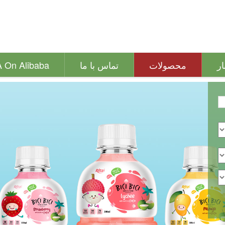
ار
محصولات
تماس با ما
A On Alibaba