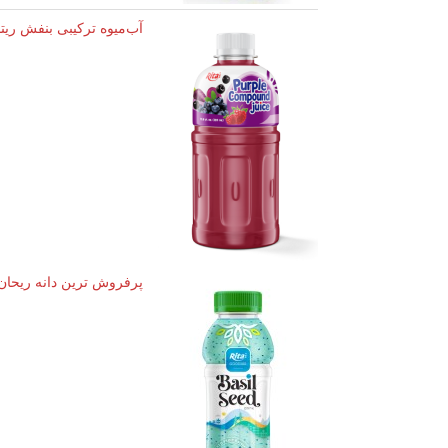
آب‌میوه ترکیبی بنفش ریتا: تجربه
پرفروش ترین دانه ریحان 330 میلی لیتری بطری حیوان خانگی با طعم میوه مخ