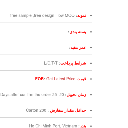
نمونه
:
free sample ,free design , low MOQ
بسته بندی
:
عمر مفید
:
شرایط پرداخت
:
L/C,T/T
قیمت FOB
Get Latest Price
:
زمان تحویل
:
20 -25 Days after confirm the order
حداقل مقدار سفارش
:
200 Carton
بندر
:
Ho Chi Minh Port, Vietnam