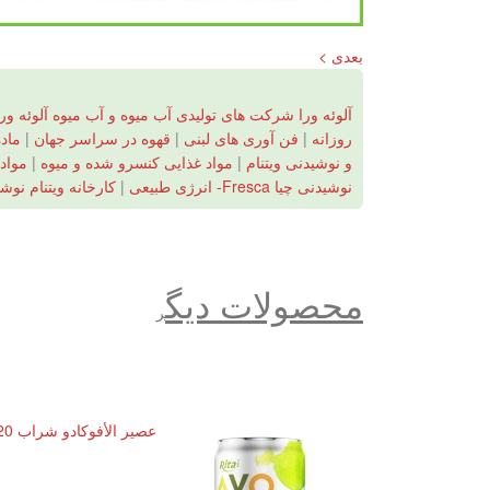
بعدی >
آلوئه ورا شرکت های تولیدی آب میوه و آب میوه آلوئه ورا
روزانه
|
فن آوری های لبنی
|
قهوه در سراسر جهان
|
ماده
و نوشیدنی ویتنام
|
مواد غذایی کنسرو شده و میوه
|
مواد 
نوشیدنی چیا Fresca- انرژی طبیعی
|
کارخانه ویتنام نوش
محصولات دیگ
ر
عصير الأفوكادو شراب 320 مل معلب RITA (20201005-01)