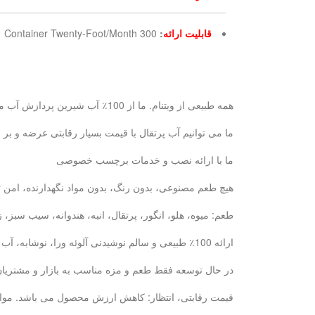
قابلیت ارائه
:
300 Container Twenty-Foot/Month
همه طبیعی از ویتنام. ما از 100٪ آب شیرین پردازش آب میوه آب پس از آن برای سلامت شما خوب و طبیعی تر از.
ما می توانیم آب پرتقال با قیمت بسیار رقابتی عرضه و 
ما با ارائه نصب و خدمات برچسب خصوصی
هیچ طعم مصنوعی، بدون رنگ، بدون مواد نگهدارنده، امن ت
طعم: میوه، هلو، انگور، پرتقال، انبه، هندوانه، سیب سبز
ارائه 100٪ طبیعی و سالم نوشیدنی آلوئه ورا، نوشابه، آب میوه: با 6 سال تجربه ما، ما می توانیم نیازهای خود را در دیدار خواهد کرد.
در حال توسعه فقط طعم و مزه مناسب به بازار و مشتریان ش
قیمت رقابتی، انتظار: کاهش ارزش محصول می باشد. مواد غذایی کنسرو پایه تولید بطری --- 10000 تن / ماه پایه تولید