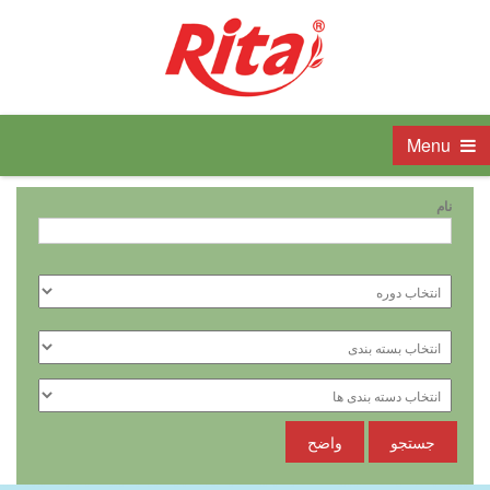
Menu
نام
جستجو
واضح