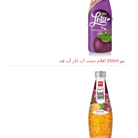
مو 250ml اقلام دست آب انار آب قند