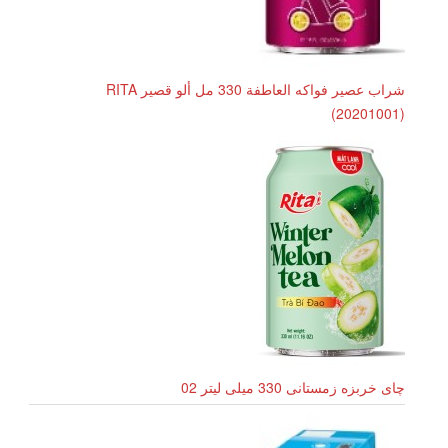
شراب عصير فواكه العاطفة 330 مل ألو قصير RITA
(20201001)
چای خربزه زمستانی 330 میلی لیتر 02