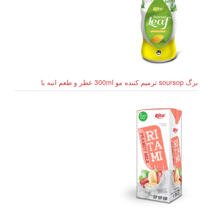
برگ soursop ترمیم کننده مو 300ml عطر و طعم انبه با