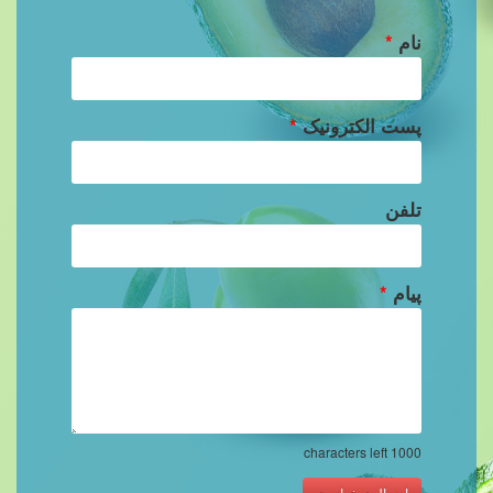
نام
*
پست الکترونیک
*
تلفن
پیام
*
characters left
1000
ارسال درخواست