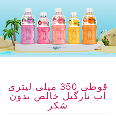
قوطی 350 میلی لیتری
آب نارگیل خالص بدون
شکر