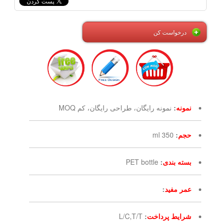
درخواست کن
نمونه
:
نمونه رایگان، طراحی رایگان، کم MOQ
حجم
:
350 ml
بسته بندی
:
PET bottle
عمر مفید
:
شرایط پرداخت
:
L/C,T/T