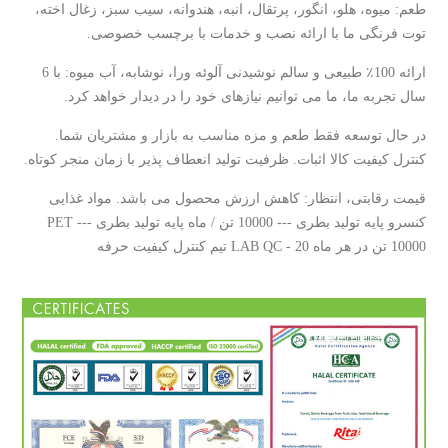
طعم: میوه، هلو، انگور، پرتقال، انبه، هندوانه، سیب سبز، زغال اخته،
توت فرنگی ما با ارائه نصب و خدمات با برچسب خصوصی.
ارائه 100٪ طبیعی و سالم نوشیدنی آلوئه ورا، نوشابه، آب میوه: با 6
سال تجربه ما، ما می توانیم نیازهای خود را در دیدار خواهد کرد.
در حال توسعه فقط طعم و مزه مناسب به بازار و مشتریان شما.
کنترل کیفیت کالا اثبات. ظرفیت تولید انعطاف پذیر با زمان منجر کوتاه.
قیمت رقابتی، انتظار: کاهش ارزش محصول می باشد. مواد غذایی
کنسرو پایه تولید بطری --- 10000 تن / ماه پایه تولید بطری PET ---
10000 تن در هر ماه LAB QC - 20 تیم کنترل کیفیت حرفه