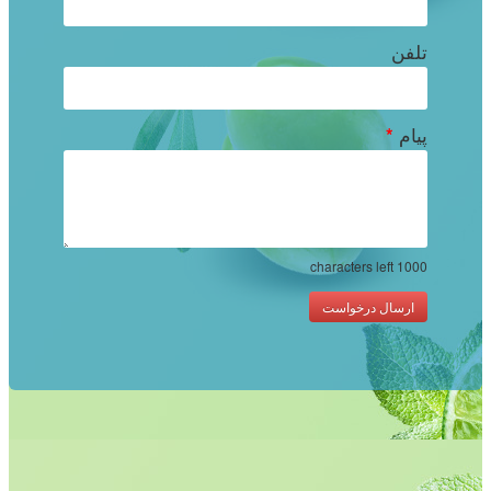
تلفن
پیام
*
characters left
1000
ارسال درخواست