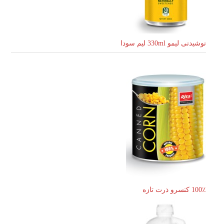
نوشیدنی لیمو 330ml لیم سودا
100٪ کنسرو ذرت تازه