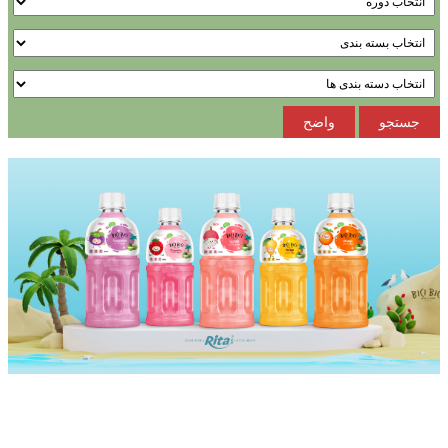
جستجو
واضح