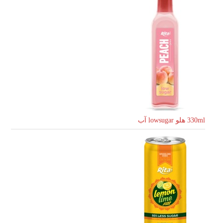
330ml هلو lowsugar آب