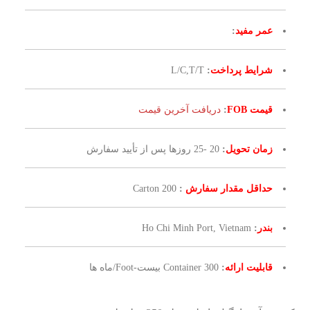
عمر مفید
:
شرایط پرداخت
:
L/C,T/T
قیمت FOB
:
دریافت آخرین قیمت
زمان تحویل
:
20 -25 روزها پس از تأیید سفارش
حداقل مقدار سفارش
:
200 Carton
بندر
:
Ho Chi Minh Port, Vietnam
قابلیت ارائه
:
300 Container بیست-Foot/ماه ها