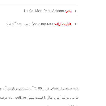
بندر
:
Ho Chi Minh Port, Vietnam
قابلیت ارائه
:
600 Container بیست-Foot/ماه ها
همه طبیعی از ویتنام. ما از 100٪ آب شیرین پردازش آب میوه آب پس از آن برای سلامت شما خوب و طبیعی تر از.
ما می توانیم آب پرتقال با قیمت بسیار competiitve عرضه و بر اساس نماینده انحصاری در صورتی که سفارش reaonsoble بزرگ است.