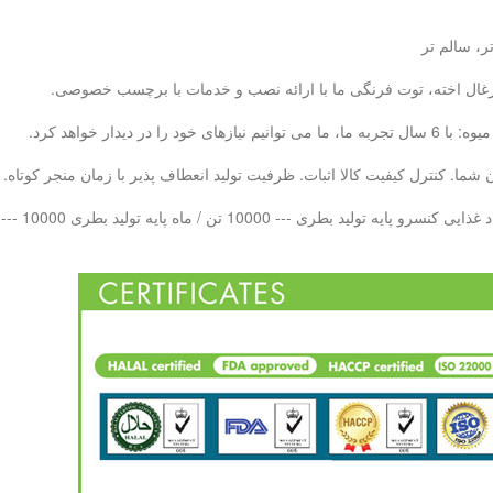
ر، سالم تر
، زغال اخته، توت فرنگی ما با ارائه نصب و خدمات با برچسب خصوصی.
ما. کنترل کیفیت کالا اثبات. ظرفیت تولید انعطاف پذیر با زمان منجر کوتاه.
 بطری PET --- 10000 تن در هر ماه LAB QC - 20 تیم کنترل کیفیت حرفه