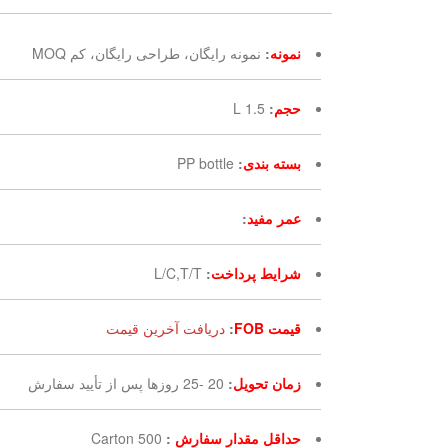
نمونه
:
نمونه رایگان، طراحی رایگان، کم MOQ
حجم
:
1.5 L
بسته بندی
:
PP bottle
عمر مفید
:
شرایط پرداخت
:
L/C,T/T
قیمت FOB
:
دریافت آخرین قیمت
زمان تحویل
:
20 -25 روزها پس از تأیید سفارش
حداقل مقدار سفارش
:
500 Carton