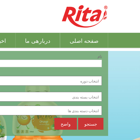
صفحه اصلی
دربارهی ما
اخب
نام
جستجو
واضح