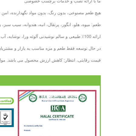
ما با ارائه نصب و خدمات برچسب خصوصی
هیچ طعم مصنوعی، بدون رنگ، بدون مواد نگهدارنده، امن ت
طعم: میوه، هلو، انگور، پرتقال، انبه، هندوانه، سیب سبز
ارائه 100٪ طبیعی و سالم نوشیدنی آلوئه ورا، نوشابه، آب میوه: با 6 سال تجربه ما، ما می توانیم نیازهای خود را در دیدار خواهد کرد.
در حال توسعه فقط طعم و مزه مناسب به بازار و مشتریان ش
قیمت رقابتی، انتظار: کاهش ارزش محصول می باشد. مواد غذایی کنسرو پایه تولید بطری --- 10000 تن / ماه پایه تولید