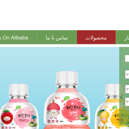
ار
محصولات
تماس با ما
A On Alibaba