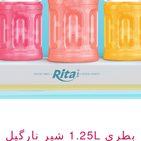
بطری 1.25L شیر نارگیل