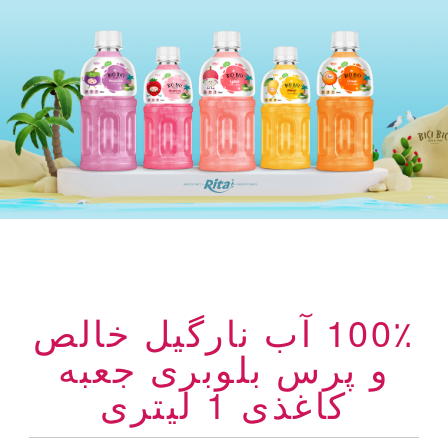
100٪ آب نارگیل خالص
و پرس بلوبری جعبه
کاغذی 1 لیتری