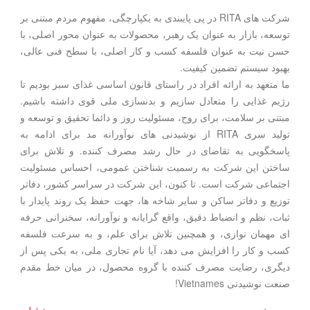
شرکت های RITA در پی پایبندی به یکپارچگی، مفهوم مردم مبتنی بر
توسعه، بازار به عنوان یک رهبر، محصولات به عنوان محور اصلی، با
حسن نیت به عنوان فلسفه کسب و کار اصلی، با سطح فنی عالی،
بهبود سیستم تضمین کیفیت.
ما متعهد به ارائه افراد در راستای قانون اساسی غذای سبز بودیم تا
رژیم غذایی را متعادل سازیم و بدنسازی ملی قوی داشته باشیم.
مبتنی بر سلامت، برای روح، مسئولیت روز و دائما تحقیق و توسعه و
تولید سری RITA از نوشیدنی های نوآورانه مد برای ادامه به
پاسخگویی به تقاضای در حال رشد مصرف کننده. و تلاش برای
ساختن این شرکت به رسمیت شناختن عمومی، احساس مسئولیت
اجتماعی شرکت است. تا کنون، این شرکت در سراسر کشور، دفاتر
توزیع و دفاتر ساکن و سایر شاخه ها، جهت حفظ یک روند پایدار با
ثبات، نظم و انضباط دقیق، واقع گرایانه و نوآورانه، سخنرانی حرفه
ای مهمان نوازی، و همچنین تلاش برای علم، و به سرعت فلسفه
کسب و کار را افزایش می دهد، آیا نام تجاری ملی، به یکی پس از
دیگری، رضایت مصرف کننده با گروه محصول، در میان خط مقدم
صنعت نوشیدنی Vietnames!
بعدی >
< قبلی