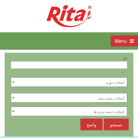
Menu
نام
جستجو
واضح