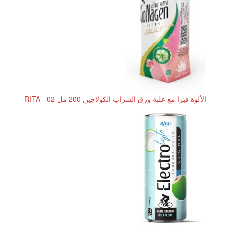
الألوة فيرا مع علبة ورق الشراب الكولاجين 200 مل RITA - 02