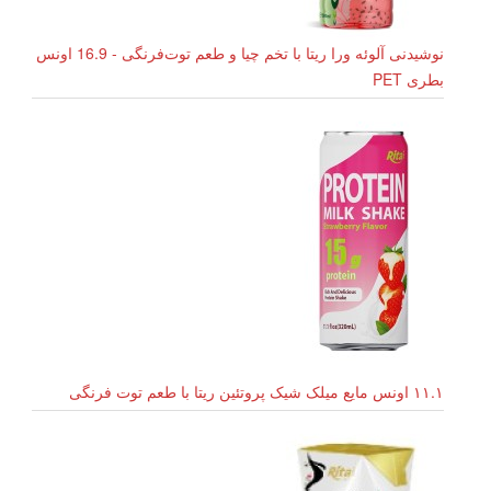
نوشیدنی آلوئه ورا ریتا با تخم چیا و طعم توت‌فرنگی - 16.9 اونس
بطری PET
۱۱.۱ اونس مایع میلک شیک پروتئین ریتا با طعم توت فرنگی