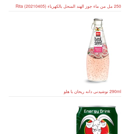
250 مل من ماء جوز الهند المنحل بالكهرباء Rita (20210405)
290ml نوشیدنی دانه ریحان با هلو