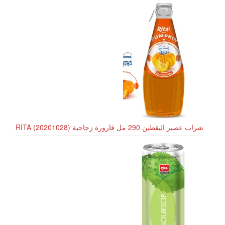
شراب عصير اليقطين 290 مل قارورة زجاجية RITA (20201028)