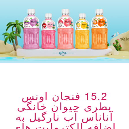
15.2 فنجان اونس
بطری حیوان خانگی
آناناس آب نارگیل به
اضافه الکترولیت های