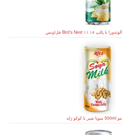
آلوئه‌ورا با پالپ Bird’s Nest ۱۱.۱۸ فل‌اونس
مو 500ml سویا شیر با کوکو ژله