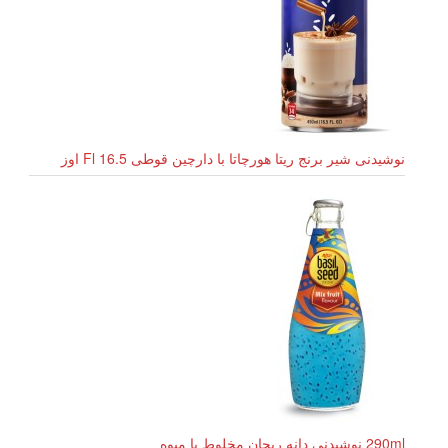
نوشیدنی شیر برنج ریتا هورچاتا با دارچین قوطی 16.5 Fl اوز
290ml نوشیدنی دانه ریحان مخلوط با میوه