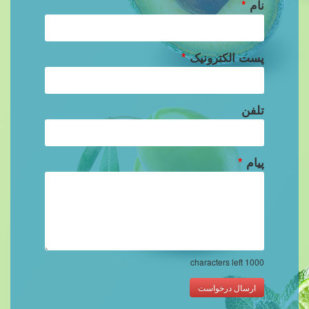
نام
*
پست الکترونیک
*
تلفن
پیام
*
characters left
1000
ارسال درخواست