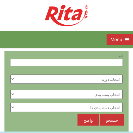
Menu
نام
جستجو
واضح