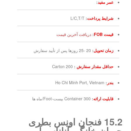
عمر مفید
:
شرایط پرداخت
:
L/C,T/T
قیمت FOB
:
دریافت آخرین قیمت
زمان تحویل
:
20 -25 روزها پس از تأیید سفارش
حداقل مقدار سفارش
:
200 Carton
بندر
:
Ho Chi Minh Port, Vietnam
قابلیت ارائه
:
300 Container بیست-Foot/ماه ها
15.2 فنجان اونس بطری
حیوان خانگی آناناس آب