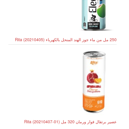
250 مل من ماء جوز الهند المنحل بالكهرباء Rita (20210405)
عصير برتقال فوار ورمان 320 مل Rita (20210407-01)