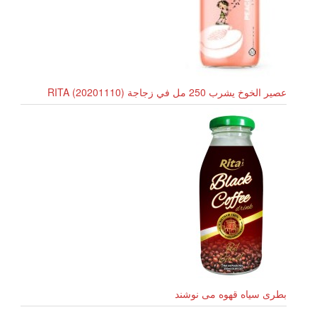
عصير الخوخ يشرب 250 مل في زجاجة RITA (20201110)
بطری سیاه قهوه می نوشند