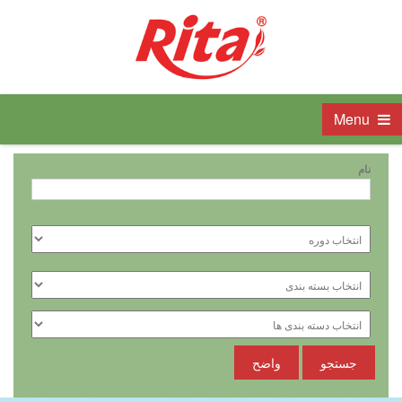
Menu
نام
جستجو
واضح