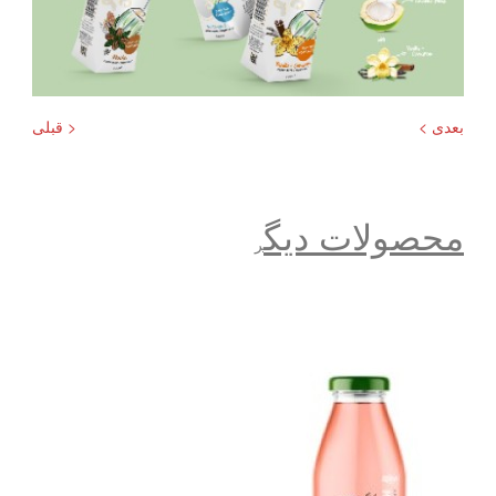
بعدی >
< قبلی
محصولات دیگ
ر