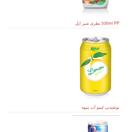
330ml PP بطری شیر اپل
نوشیدنی لیمو آب میوه