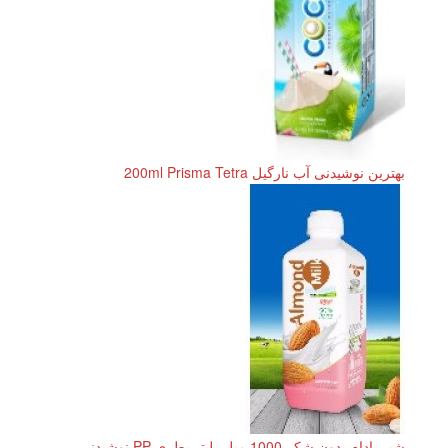
بهترین نوشیدنی آب نارگیل 200ml Prisma Tetra
شیر بادام بدون شکر 1000 میلی لیتر بطری PP نوشیدنی