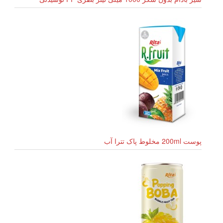
پوست 200ml مخلوط پاک تترا آب