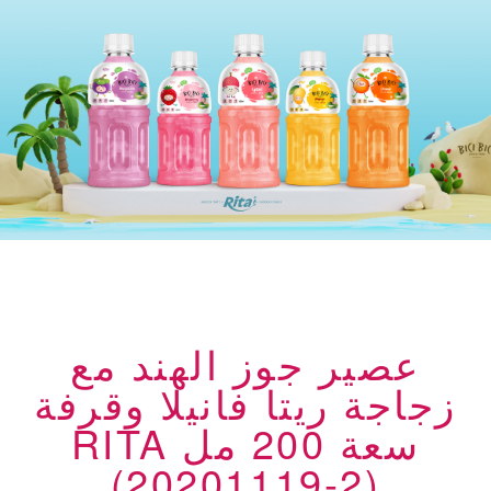
عصير جوز الهند مع
زجاجة ريتا فانيلا وقرفة
سعة 200 مل RITA
(20201119-2)