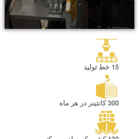
15 خط تولید
300 کانتینر در هر ماه
130 کشور که صادر می کنیم