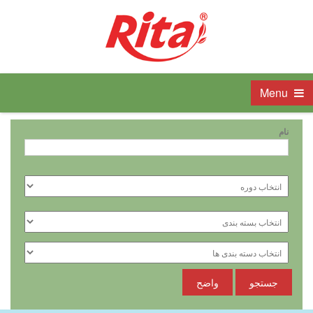
Menu
نام
جستجو
واضح