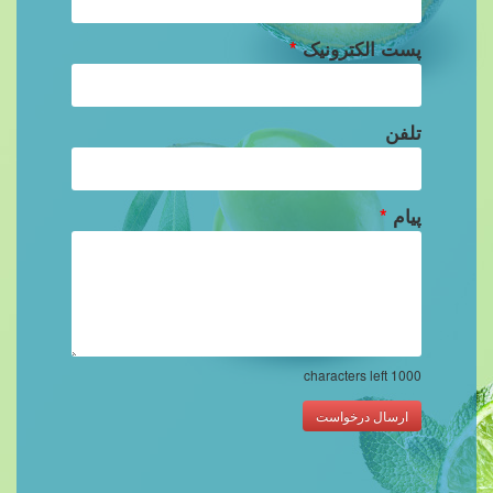
پست الکترونیک
*
تلفن
پیام
*
characters left
1000
ارسال درخواست