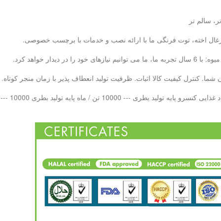
ر، سالم تر
، زغال اخته، توت فرنگی ما با ارائه نصب و خدمات با برچسب خصوصی.
ما. کنترل کیفیت کالا اثبات. ظرفیت تولید انعطاف پذیر با زمان منجر کوتاه.
 بطری PET --- 10000 تن در هر ماه LAB QC - 20 تیم کنترل کیفیت حرفه