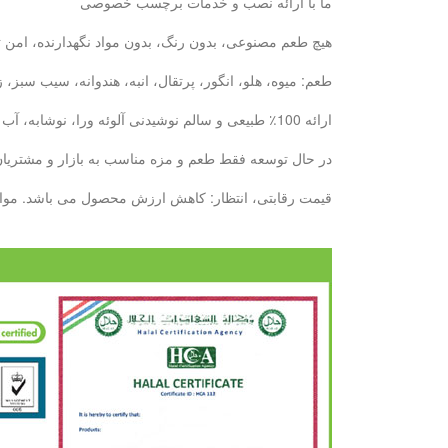
ما با ارائه نصب و خدمات برچسب خصوصی
هیچ طعم مصنوعی، بدون رنگ، بدون مواد نگهدارنده، امن ت
طعم: میوه، هلو، انگور، پرتقال، انبه، هندوانه، سیب سبز
ارائه 100٪ طبیعی و سالم نوشیدنی آلوئه ورا، نوشابه، آب میوه: با 6 سال تجربه ما، ما می توانیم نیازهای خود را در دیدار خواهد کرد.
در حال توسعه فقط طعم و مزه مناسب به بازار و مشتریان ش
قیمت رقابتی، انتظار: کاهش ارزش محصول می باشد. مواد غذایی کنسرو پایه تولید بطری --- 10000 تن / ماه پایه تولید