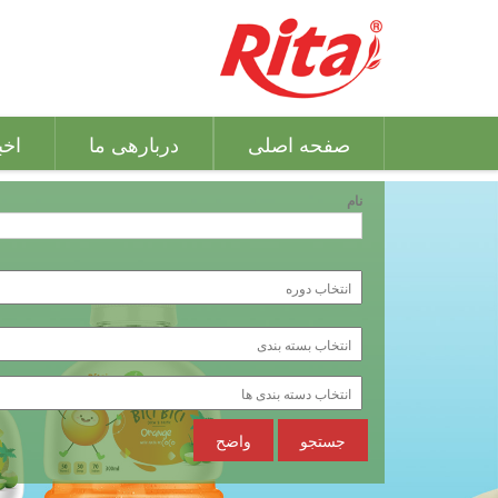
صفحه اصلی
دربارهی ما
اخب
نام
جستجو
واضح