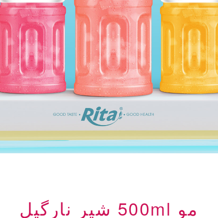
مو 500ml شیر نارگیل