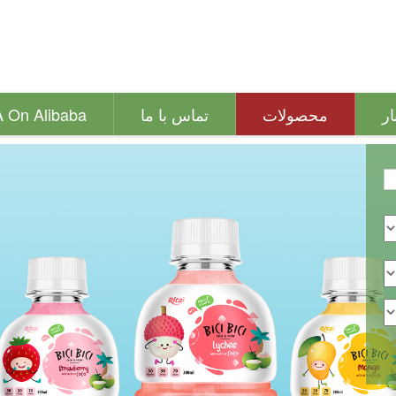
ار
محصولات
تماس با ما
A On Alibaba