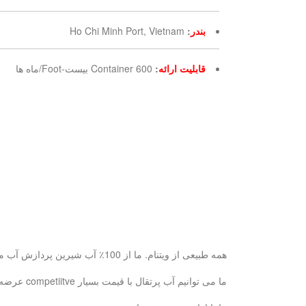
بندر
:
Ho Chi Minh Port, Vietnam
قابلیت ارائه
:
600 Container بیست-Foot/ماه ها
همه طبیعی از ویتنام. ما از 100٪ آب شیرین پردازش آب میوه آب پس از آن برای سلامت شما خوب و طبیعی تر از.
ما می توانیم آب پرتقال با قیمت بسیار competiitve عرضه و بر اساس نماینده انحصاری در صورتی که سفارش reaonsoble بزرگ است.