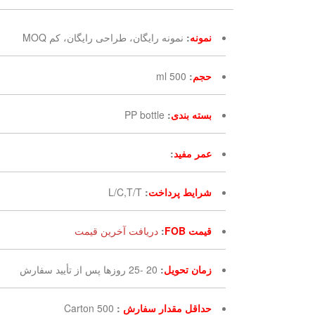
نمونه
:
نمونه رایگان، طراحی رایگان، کم MOQ
حجم
:
500 ml
بسته بندی
:
PP bottle
عمر مفید
:
شرایط پرداخت
:
L/C,T/T
قیمت FOB
:
دریافت آخرین قیمت
زمان تحویل
:
20 -25 روزها پس از تأیید سفارش
حداقل مقدار سفارش
:
500 Carton