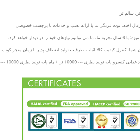
ر، سالم تر
، زغال اخته، توت فرنگی ما با ارائه نصب و خدمات با برچسب خصوصی.
ما. کنترل کیفیت کالا اثبات. ظرفیت تولید انعطاف پذیر با زمان منجر کوتاه.
 بطری PET --- 10000 تن در هر ماه LAB QC - 20 تیم کنترل کیفیت حرفه