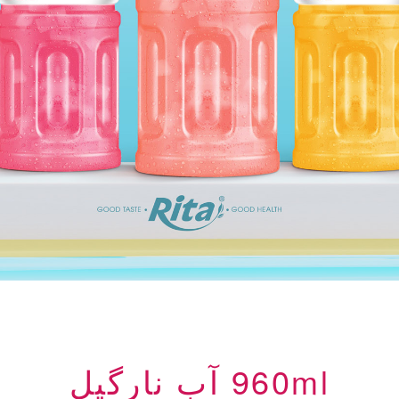
960ml آب نارگیل