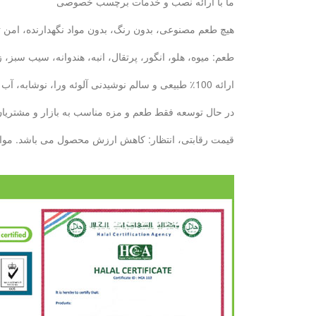
ما با ارائه نصب و خدمات برچسب خصوصی
هیچ طعم مصنوعی، بدون رنگ، بدون مواد نگهدارنده، امن ت
طعم: میوه، هلو، انگور، پرتقال، انبه، هندوانه، سیب سبز
ارائه 100٪ طبیعی و سالم نوشیدنی آلوئه ورا، نوشابه، آب میوه: با 6 سال تجربه ما، ما می توانیم نیازهای خود را در دیدار خواهد کرد.
در حال توسعه فقط طعم و مزه مناسب به بازار و مشتریان ش
قیمت رقابتی، انتظار: کاهش ارزش محصول می باشد. مواد غذایی کنسرو پایه تولید بطری --- 10000 تن / ماه پایه تولید