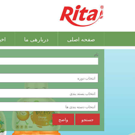
صفحه اصلی
دربارهی ما
اخب
نام
جستجو
واضح