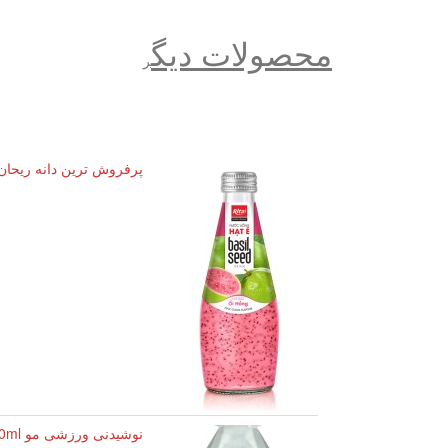
محصولات دیگ
ر
پرفروش ترین دانه ریحان 290 میلی لیتری بطری شیشه ای با طعم گواوا صو
نوشیدنی ورزشی مو 500ml برای انسان