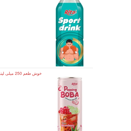
خوش طعم 250 میلی لیتر چای حباب دار طعم توت فرنگی