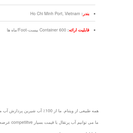
بندر
:
Ho Chi Minh Port, Vietnam
قابلیت ارائه
:
600 Container بیست-Foot/ماه ها
همه طبیعی از ویتنام. ما از 100٪ آب شیرین پردازش آب میوه آب پس از آن برای سلامت شما خوب و طبیعی تر از.
ما می توانیم آب پرتقال با قیمت بسیار competiitve عرضه و بر اساس نماینده انحصاری در صورتی که سفارش reaonsoble بزرگ است.