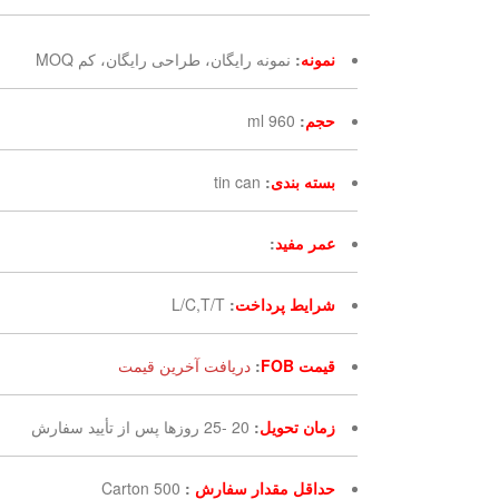
نمونه
:
نمونه رایگان، طراحی رایگان، کم MOQ
حجم
:
960 ml
بسته بندی
:
tin can
عمر مفید
:
شرایط پرداخت
:
L/C,T/T
قیمت FOB
:
دریافت آخرین قیمت
زمان تحویل
:
20 -25 روزها پس از تأیید سفارش
حداقل مقدار سفارش
:
500 Carton