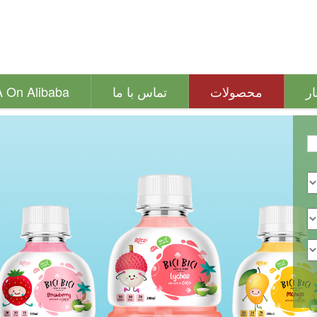
ار
محصولات
تماس با ما
A On Alibaba