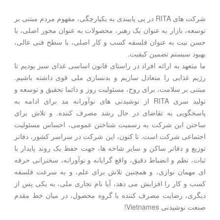
شرکت های RITA در پی پایبندی به یکپارچگی، مفهوم مردم مبتنی بر
توسعه، بازار به عنوان یک رهبر، محصولات به عنوان محور اصلی، با
حسن نیت به عنوان فلسفه کسب و کار اصلی، با سطح فنی عالی،
بهبود سیستم تضمین کیفیت.
ما متعهد به ارائه افراد در راستای قانون اساسی غذای سبز بودیم تا
رژیم غذایی را متعادل سازیم و بدنسازی ملی قوی داشته باشیم.
مبتنی بر سلامت، برای روح، مسئولیت روز و دائما تحقیق و توسعه و
تولید سری RITA از نوشیدنی های نوآورانه مد برای ادامه به
پاسخگویی به تقاضای در حال رشد مصرف کننده. و تلاش برای
ساختن این شرکت به رسمیت شناختن عمومی، احساس مسئولیت
اجتماعی شرکت است. تا کنون، این شرکت در سراسر کشور، دفاتر
توزیع و دفاتر ساکن و سایر شاخه ها، جهت حفظ یک روند پایدار با
ثبات، نظم و انضباط دقیق، واقع گرایانه و نوآورانه، سخنرانی حرفه
ای مهمان نوازی، و همچنین تلاش برای علم، و به سرعت فلسفه
کسب و کار را افزایش می دهد، آیا نام تجاری ملی، به یکی پس از
دیگری، رضایت مصرف کننده با گروه محصول، در میان خط مقدم
صنعت نوشیدنی Vietnames!