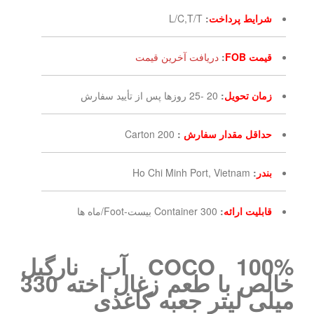
شرایط پرداخت
:
L/C,T/T
قیمت FOB
:
دریافت آخرین قیمت
زمان تحویل
:
20 -25 روزها پس از تأیید سفارش
حداقل مقدار سفارش
:
200 Carton
بندر
:
Ho Chi Minh Port, Vietnam
قابلیت ارائه
:
300 Container بیست-Foot/ماه ها
COCO 100% آب نارگیل
خالص با طعم زغال اخته 330
میلی لیتر جعبه کاغذی