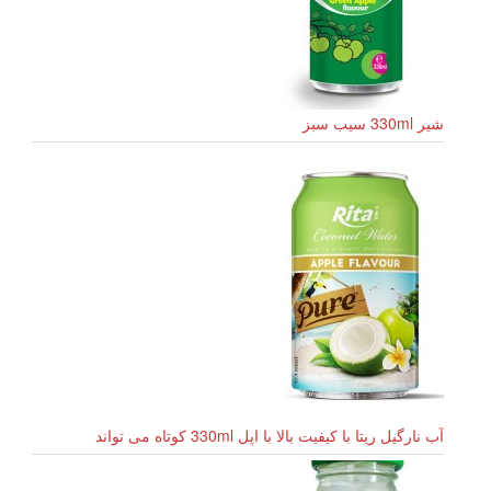
شیر 330ml سیب سبز
آب نارگیل ریتا با کیفیت بالا با اپل 330ml کوتاه می تواند