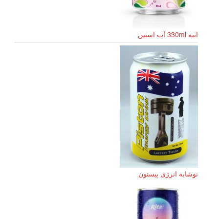
انبه 330ml آب استین
نوشابه انرژی پیستون