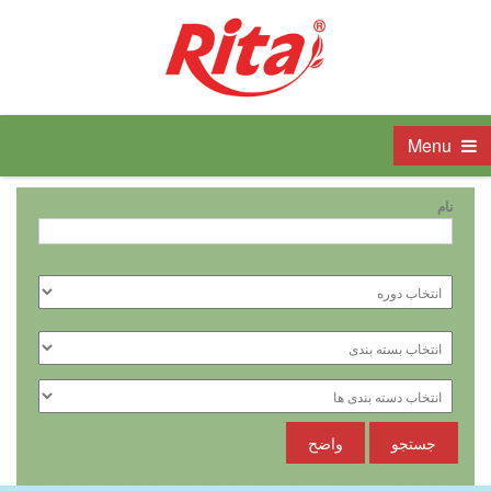
Menu
نام
جستجو
واضح