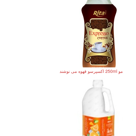
مو 250ml اکسپرسو قهوه می نوشند