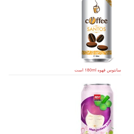
سانتوس قهوه 180ml است