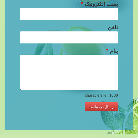
پست الکترونیک
*
تلفن
پیام
*
characters left
1000
ارسال درخواست