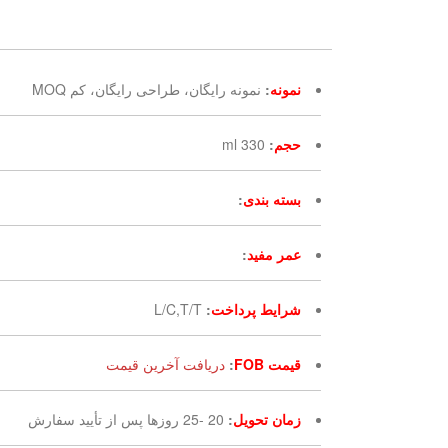
نمونه
:
نمونه رایگان، طراحی رایگان، کم MOQ
حجم
:
330 ml
بسته بندی
:
عمر مفید
:
شرایط پرداخت
:
L/C,T/T
قیمت FOB
:
دریافت آخرین قیمت
زمان تحویل
:
20 -25 روزها پس از تأیید سفارش