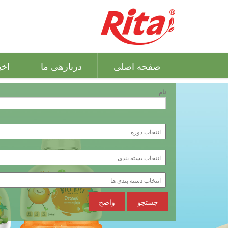
صفحه اصلی
دربارهی ما
اخب
نام
جستجو
واضح