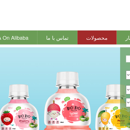
ار
محصولات
تماس با ما
A On Alibaba