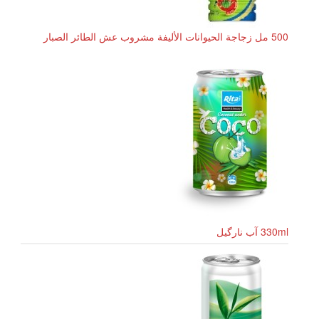
500 مل زجاجة الحيوانات الأليفة مشروب عش الطائر الصبار
330ml آب نارگیل