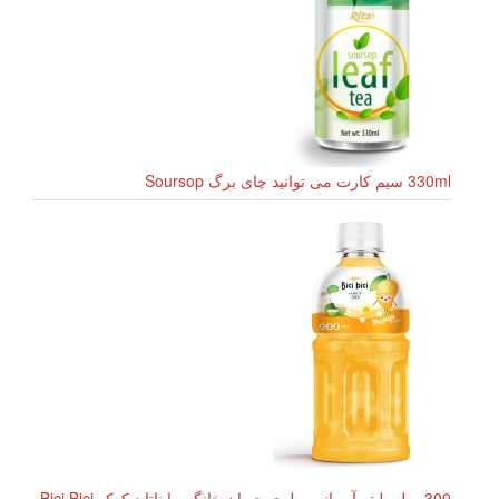
330ml سیم کارت می توانید چای برگ Soursop
300 میلی لیتر آب انبه بطری حیوان خانگی با ناتا د کوکو Bici Bici