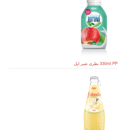
330ml PP بطری شیر اپل