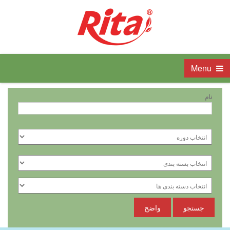
Menu
نام
جستجو
واضح