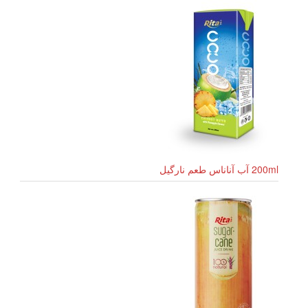
200ml آب آناناس طعم نارگیل