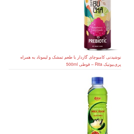
نوشیدنی کامبوچای گازدار با طعم تمشک و لیموناد به همراه
پری‌بیوتیک Rita – قوطی 500ml