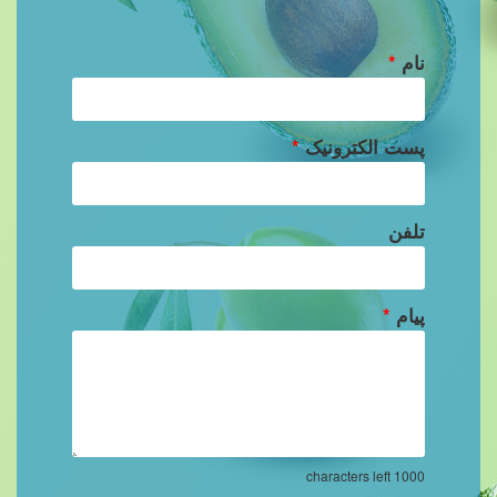
نام
*
پست الکترونیک
*
تلفن
پیام
*
characters left
1000