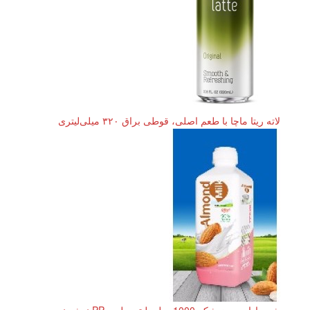
لاته ریتا ماچا با طعم اصلی، قوطی براق ۳۲۰ میلی‌لیتری
شیر بادام بدون شکر 1000 میلی لیتر بطری PP نوشیدنی