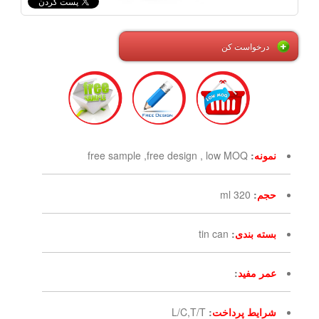
درخواست کن
نمونه
:
free sample ,free design , low MOQ
حجم
:
320 ml
بسته بندی
:
tin can
عمر مفید
:
شرایط پرداخت
:
L/C,T/T