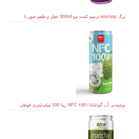
برگ soursop ترمیم کننده مو 300ml عطر و طعم شور با
نوشیدنی آب گوانابانا NFC 100٪ ریتا 330 میلی‌لیتری قوطی