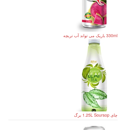
330ml باریک می تواند آب تربچه
چای 1.25L Soursop برگ