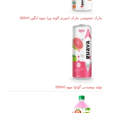
مارک خصوصی مارک اسپری آلوئه ورا میوه انگور 320ml
تولید نوشیدنی گواوا میوه 330ml