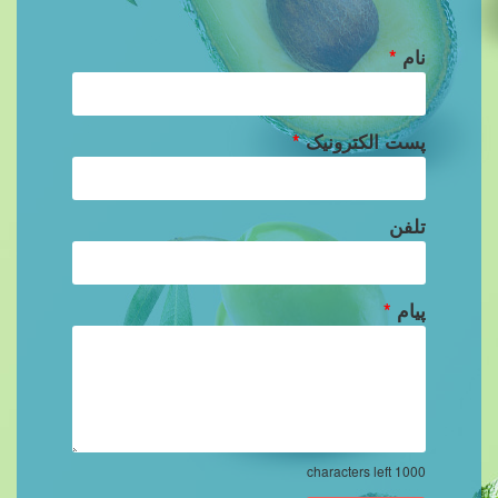
نام
*
پست الکترونیک
*
تلفن
پیام
*
characters left
1000