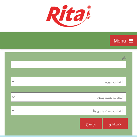
Menu
نام
جستجو
واضح