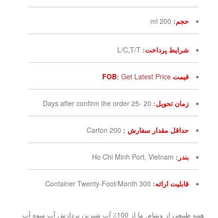
حجم
:
200 ml
شرایط پرداخت
:
L/C,T/T
قیمت FOB
Get Latest Price
:
زمان تحویل
:
20 -25 Days after confirm the order
حداقل مقدار سفارش
:
200 Carton
بندر
:
Ho Chi Minh Port, Vietnam
قابلیت ارائه
:
300 Container Twenty-Foot/Month
همه طبیعی از ویتنام. ما از 100٪ آب شیرین پردازش آب میوه آب