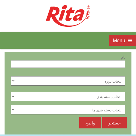
Menu
نام
جستجو
واضح