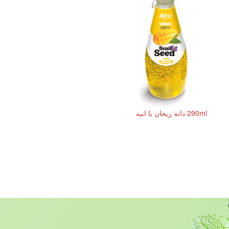
290ml دانه ریحان با انبه