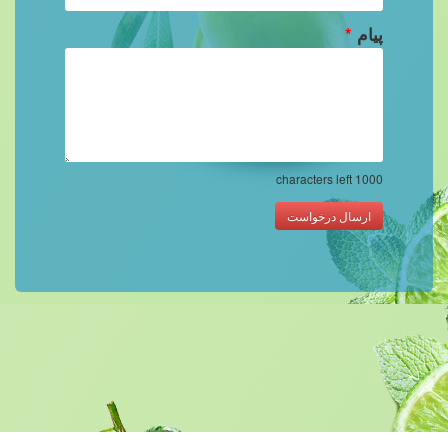
پیام
*
characters left
1000
ارسال درخواست