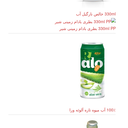
330ml خالص نارگیل آب
330ml PP بطری بادام زمینی شیر
100٪ آب میوه تازه آلوئه ورا