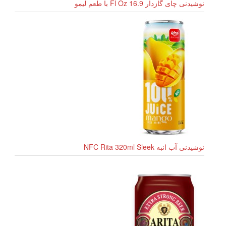
نوشیدنی چای گازدار 16.9 Fl Oz با طعم لیمو
نوشیدنی آب انبه NFC Rita 320ml Sleek