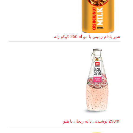
شیر بادام زمینی با مو 250ml کوکو ژله
290ml نوشیدنی دانه ریحان با هلو