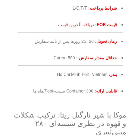
شرایط پرداخت
:
L/C,T/T
قیمت FOB
:
دریافت آخرین قیمت
زمان تحویل
:
20 -25 روزها پس از تأیید سفارش
حداقل مقدار سفارش
:
500 Carton
بندر
:
Ho Chi Minh Port, Vietnam
قابلیت ارائه
:
300 Container بیست-Foot/ماه ها
موکا با شیر نارگیل ریتا: ترکیب شکلات
و قهوه در بطری شیشه‌ای ۲۸۰
میلی‌لیتری