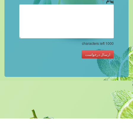
پیام
*
characters left
1000
ارسال درخواست