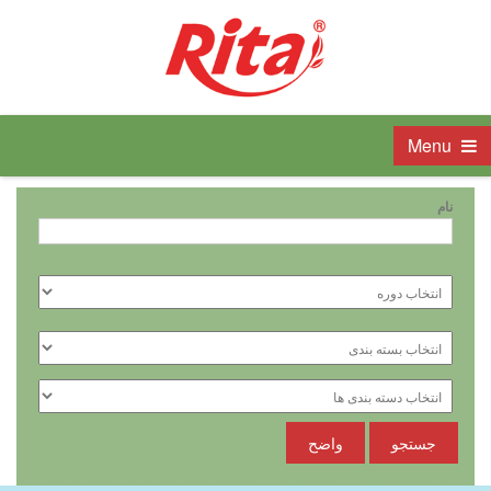
Menu
نام
جستجو
واضح