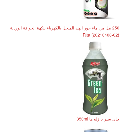
250 مل من ماء جوز الهند المنحل بالكهرباء بنكهة الجوافة الوردية
Rita (20210406-02)
چای سبز با ژله ها 350ml