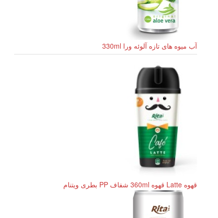
آب میوه های تازه آلوئه ورا 330ml
قهوه Latte قهوه 360ml شفاف PP بطری ویتنام