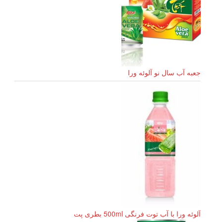
جعبه آب سال نو آلوئه ورا
آلوئه ورا با آب توت فرنگی 500ml بطری پت