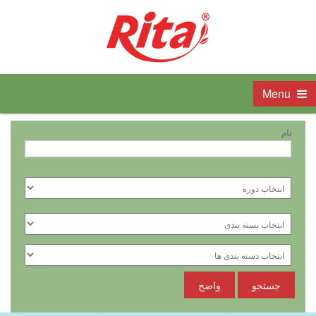
Menu
نام
جستجو
واضح