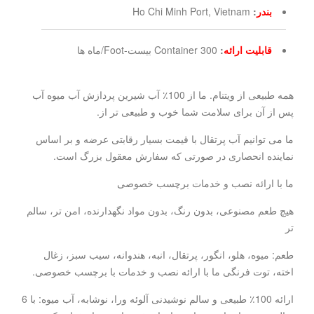
بندر
:
Ho Chi Minh Port, Vietnam
قابلیت ارائه
:
300 Container بیست-Foot/ماه ها
همه طبیعی از ویتنام. ما از 100٪ آب شیرین پردازش آب میوه آب
پس از آن برای سلامت شما خوب و طبیعی تر از.
ما می توانیم آب پرتقال با قیمت بسیار رقابتی عرضه و بر اساس
نماینده انحصاری در صورتی که سفارش معقول بزرگ است.
ما با ارائه نصب و خدمات برچسب خصوصی
هیچ طعم مصنوعی، بدون رنگ، بدون مواد نگهدارنده، امن تر، سالم
تر
طعم: میوه، هلو، انگور، پرتقال، انبه، هندوانه، سیب سبز، زغال
اخته، توت فرنگی ما با ارائه نصب و خدمات با برچسب خصوصی.
ارائه 100٪ طبیعی و سالم نوشیدنی آلوئه ورا، نوشابه، آب میوه: با 6