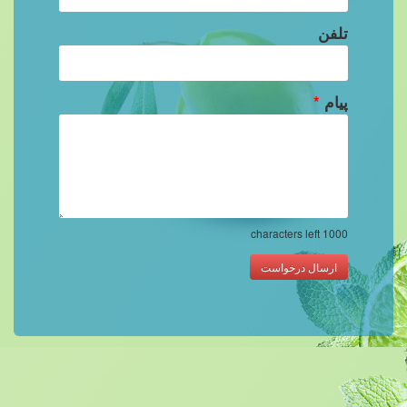
تلفن
پیام
*
characters left
1000
ارسال درخواست