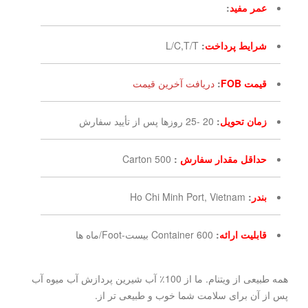
عمر مفید
:
شرایط پرداخت
:
L/C,T/T
قیمت FOB
:
دریافت آخرین قیمت
زمان تحویل
:
20 -25 روزها پس از تأیید سفارش
حداقل مقدار سفارش
:
500 Carton
بندر
:
Ho Chi Minh Port, Vietnam
قابلیت ارائه
:
600 Container بیست-Foot/ماه ها
همه طبیعی از ویتنام. ما از 100٪ آب شیرین پردازش آب میوه آب
پس از آن برای سلامت شما خوب و طبیعی تر از.