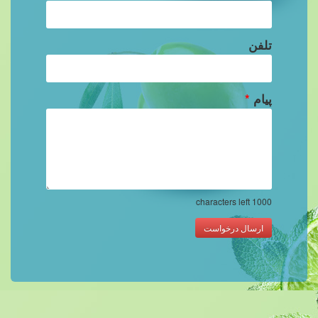
تلفن
پیام
*
characters left
1000
ارسال درخواست