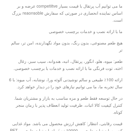
ما می توانیم آب پرتقال با قیمت بسیار competiitve عرضه و بر
اساس نماینده انحصاری در صورتی که سفارش reaonsoble بزرگ
است.
ما با ارائه نصب و خدمات برچسب خصوصی
هیچ طعم مصنوعی، بدون رنگ، بدون مواد نگهدارنده، امن تر، سالم
تر
طعم: میوه، هلو، انگور، پرتقال، انبه، هندوانه، سیب سبز، زغال
اخته، توت فرنگی ما با ارائه نصب و خدمات با برچسب خصوصی.
ارائه 100٪ طبیعی و سالم نوشیدنی آلوئه ورا، نوشابه، آب میوه: با 6
سال تجربه ما، ما می توانیم نیازهای خود را در دیدار خواهد کرد.
در حال توسعه فقط طعم و مزه مناسب به بازار و مشتریان شما.
کنترل کیفیت کالا اثبات. ظرفیت تولید انعطاف پذیر با زمان منجر
کوتاه.
قیمت رقابتی، انتظار: کاهش ارزش محصول می باشد. مواد غذایی
کنسرو پایه تولید بطری --- 10000 تن / ماه پایه تولید بطری PET ---