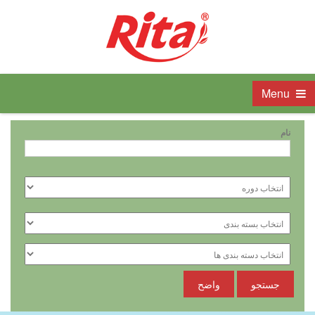
Menu
نام
جستجو
واضح