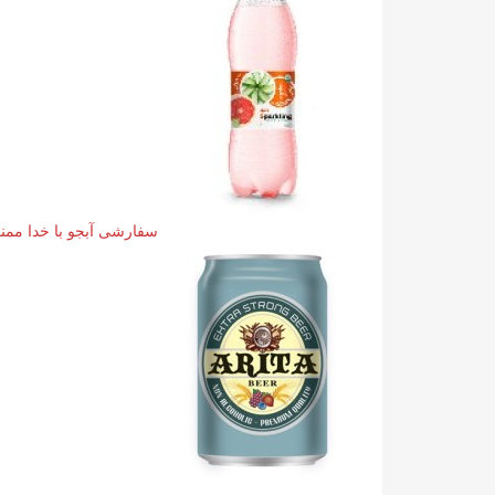
سفارشی آبجو با خدا ممنو