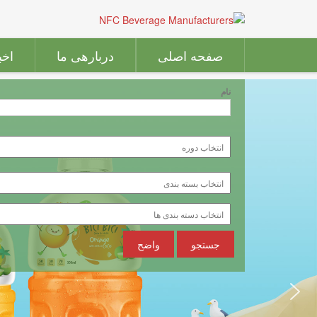
صفحه اصلی
دربارهی ما
اخب
نام
جستجو
واضح