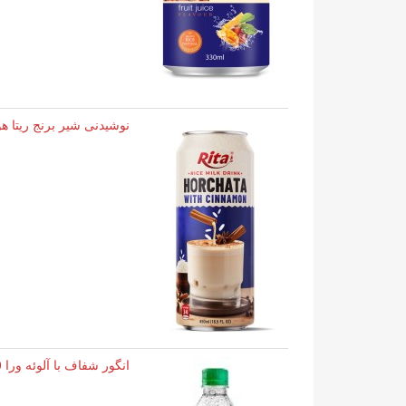
نوشیدنی شیر برنج ریتا هورچاتا
انگور شفاف با آلوئه ورا 500 میلی لیتر