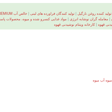
تولید کننده روغن نارگیل
|
تولید کنندگان فراورده های لبنی
|
خالص آب PREMIUM نارگیل
|
معامله گران نوشابه انرژی
|
مواد غذایی کنسرو شده و میوه، محصولات پاست
یدنی قهوه
|
کارخانه ویتنام نوشیدنی قهوه
میوه آب میوه