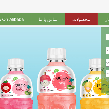
ار
محصولات
تماس با ما
A On Alibaba