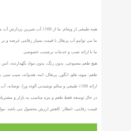
همه طبیعی از ویتنام. ما از 100٪ آب شیرین پردازش آب میوه آب پس از آن برای سلامت شما خوب و طبیعی تر از.
ما می توانیم آب پرتقال با قیمت بسیار رقابتی عرضه و 
ما با ارائه نصب و خدمات برچسب خصوصی
هیچ طعم مصنوعی، بدون رنگ، بدون مواد نگهدارنده، امن ت
طعم: میوه، هلو، انگور، پرتقال، انبه، هندوانه، سیب سبز
ارائه 100٪ طبیعی و سالم نوشیدنی آلوئه ورا، نوشابه، آب میوه: با 6 سال تجربه ما، ما می توانیم نیازهای خود را در دیدار خواهد کرد.
در حال توسعه فقط طعم و مزه مناسب به بازار و مشتریان ش
قیمت رقابتی، انتظار: کاهش ارزش محصول می باشد. مواد غذایی کنسرو پایه تولید بطری --- 10000 تن / ماه پایه تولید