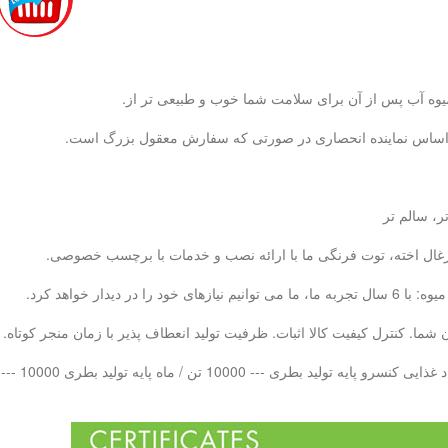
بر اساس نماینده انحصاری در صورتی که سفارش معقول بزرگ است.
ر، سالم تر
، زغال اخته، توت فرنگی ما با ارائه نصب و خدمات با برچسب خصوصی.
ما. کنترل کیفیت کالا اثبات. ظرفیت تولید انعطاف پذیر با زمان منجر کوتاه.
 بطری PET --- 10000 تن در هر ماه LAB QC - 20 تیم کنترل کیفیت حرفه