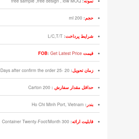
نمونه
:
free sample ,free design , low MOQ
حجم
:
200 ml
شرایط پرداخت
:
L/C,T/T
قیمت FOB
Get Latest Price
:
زمان تحویل
:
20 -25 Days after confirm the order
حداقل مقدار سفارش
:
200 Carton
بندر
:
Ho Chi Minh Port, Vietnam
قابلیت ارائه
:
300 Container Twenty-Foot/Month