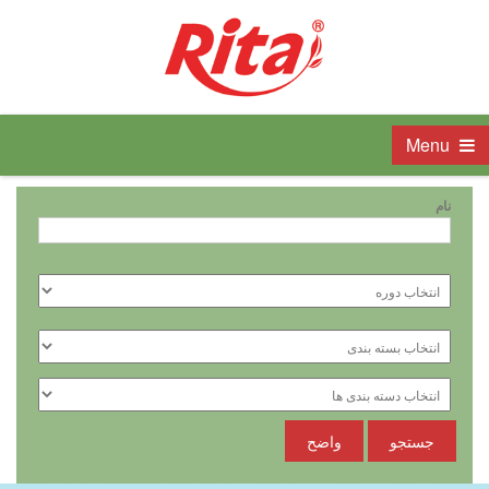
Menu
نام
جستجو
واضح