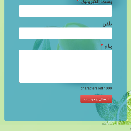
پست الکترونیک
*
تلفن
پیام
*
characters left
1000
ارسال درخواست