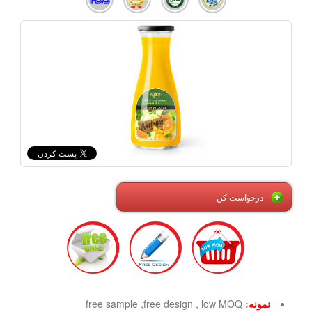
درخواست کن
نمونه
:
free sample ,free design , low MOQ