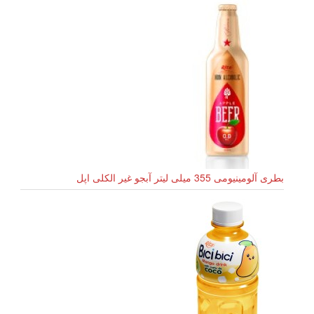
بطری آلومینیومی 355 میلی لیتر آبجو غیر الکلی اپل