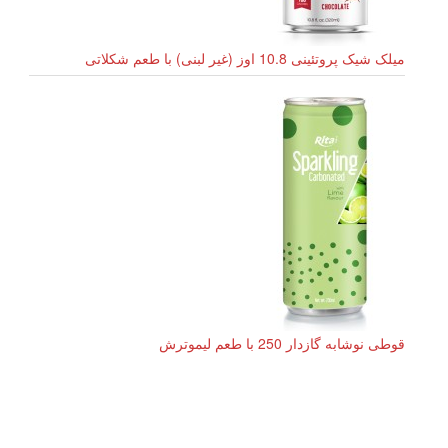
میلک شیک پروتئینی 10.8 اوز (غیر لبنی) با طعم شکلاتی
قوطی نوشابه گازدار 250 با طعم لیموترش