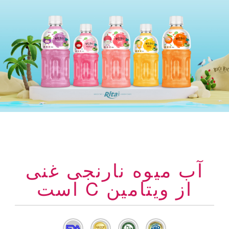
آب میوه نارنجی غنی
از ویتامین C است