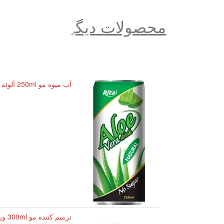
محصولات دیگ
ر
آب میوه مو 250ml آلوئه ورا در Can
ترمیم کننده مو 300ml ورزشی انرژی دینک