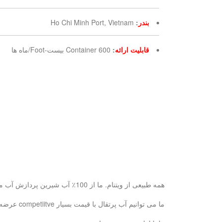
بندر
:
Ho Chi Minh Port, Vietnam
قابلیت ارائه
:
600 Container بیست-Foot/ماه ها
همه طبیعی از ویتنام. ما از 100٪ آب شیرین پردازش آب میوه آب پس از آن برای سلامت شما خوب و طبیعی تر از.
ما می توانیم آب پرتقال با قیمت بسیار competiitve عرضه و بر اساس نماینده انحصاری در صورتی که سفارش reaonsoble بزرگ است.