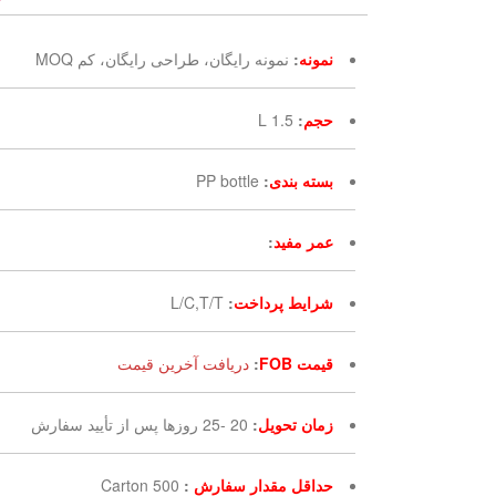
نمونه
:
نمونه رایگان، طراحی رایگان، کم MOQ
حجم
:
1.5 L
بسته بندی
:
PP bottle
عمر مفید
:
شرایط پرداخت
:
L/C,T/T
قیمت FOB
:
دریافت آخرین قیمت
زمان تحویل
:
20 -25 روزها پس از تأیید سفارش
حداقل مقدار سفارش
:
500 Carton