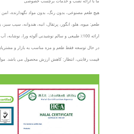
ما با ارائه نصب و خدمات برچسب خصوصی
هیچ طعم مصنوعی، بدون رنگ، بدون مواد نگهدارنده، امن ت
طعم: میوه، هلو، انگور، پرتقال، انبه، هندوانه، سیب سبز
ارائه 100٪ طبیعی و سالم نوشیدنی آلوئه ورا، نوشابه، آب میوه: با 6 سال تجربه ما، ما می توانیم نیازهای خود را در دیدار خواهد کرد.
در حال توسعه فقط طعم و مزه مناسب به بازار و مشتریان ش
قیمت رقابتی، انتظار: کاهش ارزش محصول می باشد. مواد غذایی کنسرو پایه تولید بطری --- 10000 تن / ماه پایه تولید