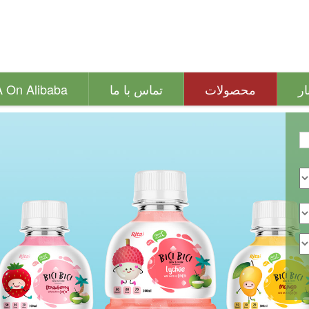
ار
محصولات
تماس با ما
A On Alibaba