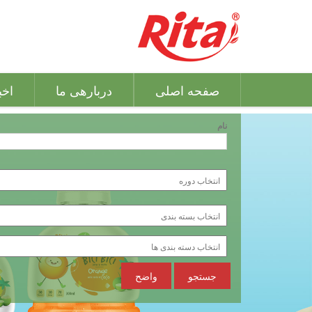
صفحه اصلی
دربارهی ما
اخب
نام
جستجو
واضح