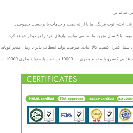
ر، سالم تر
، زغال اخته، توت فرنگی ما با ارائه نصب و خدمات با برچسب خصوصی.
ما. کنترل کیفیت کالا اثبات. ظرفیت تولید انعطاف پذیر با زمان منجر کوتاه.
 بطری PET --- 10000 تن در هر ماه LAB QC - 20 تیم کنترل کیفیت حرفه