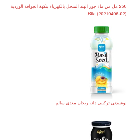
250 مل من ماء جوز الهند المنحل بالكهرباء بنكهة الجوافة الوردية
Rita (20210406-02)
نوشیدنی ترکیبی دانه ریحان مغذی سالم