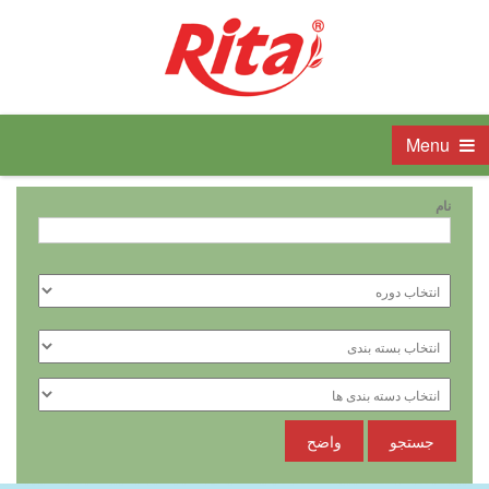
Menu
نام
جستجو
واضح