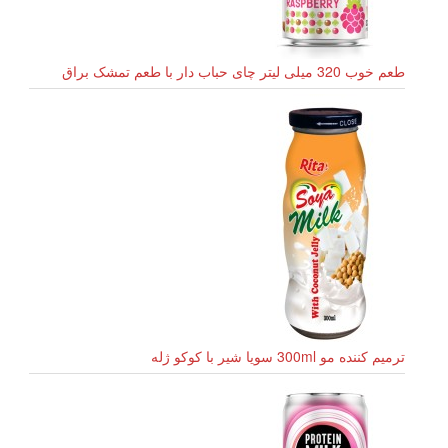
طعم خوب 320 میلی لیتر چای حباب دار با طعم تمشک براق
ترمیم کننده مو 300ml سویا شیر با کوکو ژله