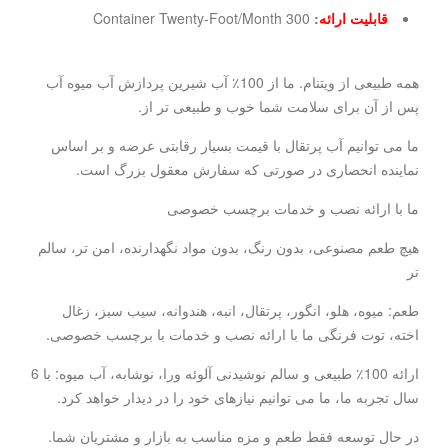
قابلیت ارائه
:
300 Container Twenty-Foot/Month
همه طبیعی از ویتنام. ما از 100٪ آب شیرین پردازش آب میوه آب
پس از آن برای سلامت شما خوب و طبیعی تر از.
ما می توانیم آب پرتقال با قیمت بسیار رقابتی عرضه و بر اساس
نماینده انحصاری در صورتی که سفارش معقول بزرگ است.
ما با ارائه نصب و خدمات برچسب خصوصی
هیچ طعم مصنوعی، بدون رنگ، بدون مواد نگهدارنده، امن تر، سالم
تر
طعم: میوه، هلو، انگور، پرتقال، انبه، هندوانه، سیب سبز، زغال
اخته، توت فرنگی ما با ارائه نصب و خدمات با برچسب خصوصی.
ارائه 100٪ طبیعی و سالم نوشیدنی آلوئه ورا، نوشابه، آب میوه: با 6
سال تجربه ما، ما می توانیم نیازهای خود را در دیدار خواهد کرد.
در حال توسعه فقط طعم و مزه مناسب به بازار و مشتریان شما.