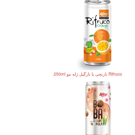
Rifruco نارنجی با نارگیل ژله مو 250ml