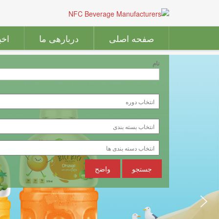
صفحه اصلی
دربارهی ما
اخب
نام
جستجو
واضح