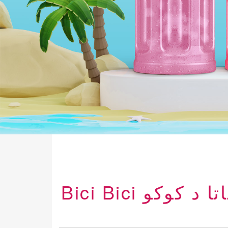
300 میلی لیتر آب انبه بطری حیوان خانگی با ناتا د کوکو Bici Bici