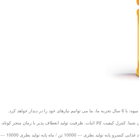
ما. کنترل کیفیت کالا اثبات. ظرفیت تولید انعطاف پذیر با زمان منجر کوتاه.
 بطری PET --- 10000 تن در هر ماه LAB QC - 20 تیم کنترل کیفیت حرفه