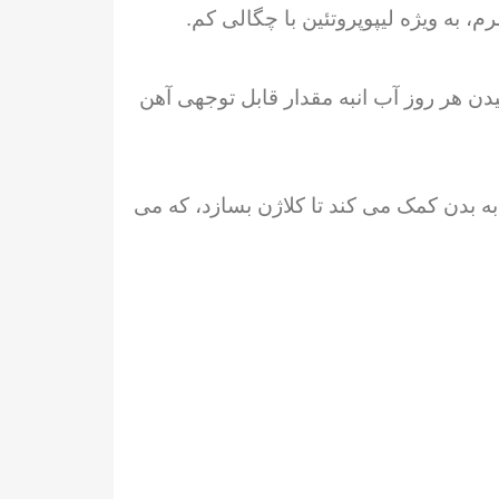
ن هر روز آب انبه مقدار قابل توجهی آهن
بع بسیار خوبی از ویتامین C موجود در انبه یک عنصر ضروری برای رشد پوست و مو است. ویتامین C به بدن کمک می کند تا کلاژن بسازد، که می