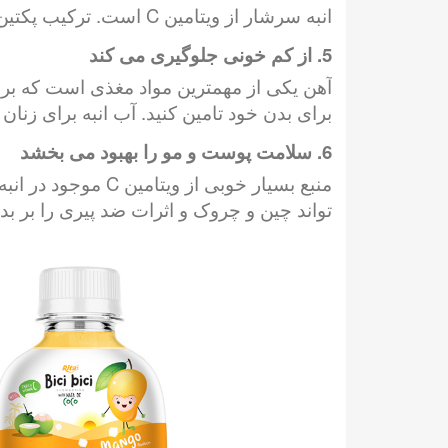
انبه سرشار از ویتامین C است. ترکیب پکتین و ویتامین C برای تسهیل بدن در کاهش سطح کلسترول سرم، به ویژه لیپوپروتئین با چگالی کم.
5. از کم خونی جلوگیری می کند
آهن یکی از مهمترین مواد مغذی است که برا
برای بدن خود تامین کنید. آب انبه برای زنان ب
6. سلامت پوست و مو را بهبود می بخشد
تواند چین و چروک و اثرات ضد پیری را بر 