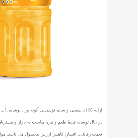
ارائه 100٪ طبیعی و سالم نوشیدنی آلوئه ورا، نوشابه، آب میوه: با 6 سال تجربه ما، ما می توانیم نیازهای خود را در دیدار خواهد کرد.
در حال توسعه فقط طعم و مزه مناسب به بازار و مشتریان ش
قیمت رقابتی، انتظار: کاهش ارزش محصول می باشد. مواد غذایی کنسرو پایه تولید بطری --- 10000 تن / ماه پایه تولید