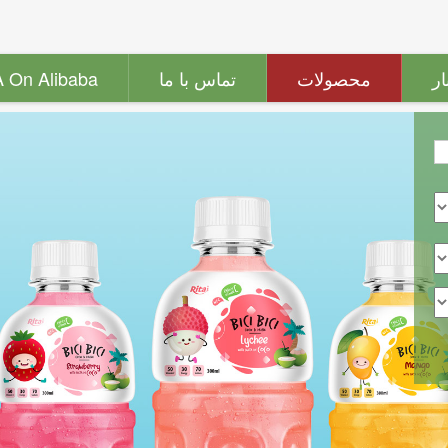
ار
محصولات
تماس با ما
A On Alibaba